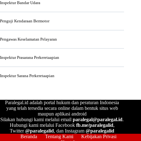
Inspektur Bandar Udara
Penguji Kendaraan Bermotor
Pengawas Keselamatan Pelayaran
Inspektur Prasarana Perkeretaapian
Inspektur Sarana Perkeretaapian
Paralegal.id adalah portal hukum dan peraturan Indonesia
yang telah tersedia secara online dalam bentuk situs web
maupun aplikasi android
Silakan hubungi kami melalui email
paralegal@paralegal.id
.
Hubungi kami melalui Facebook
fb.me/paralegalid
,
Twitter
@paralegalid
, dan Instagram
@paralegalid
Beranda
Tentang Kami
Kebijakan Privasi