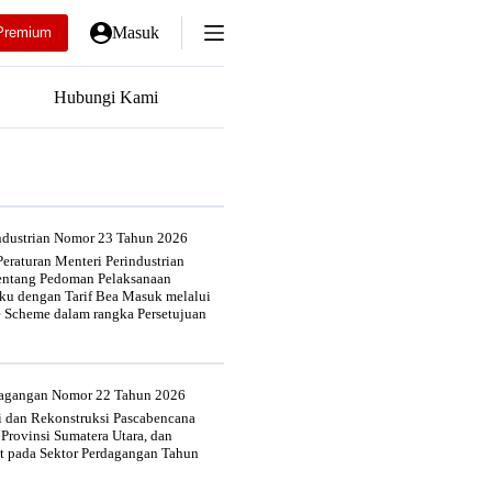
Masuk
Premium
Hubungi Kami
industrian Nomor 23 Tahun 2026
eraturan Menteri Perindustrian
entang Pedoman Pelaksanaan
u dengan Tarif Bea Masuk melalui
e Scheme dalam rangka Persetujuan
rdagangan Nomor 22 Tahun 2026
si dan Rekonstruksi Pascabencana
 Provinsi Sumatera Utara, dan
at pada Sektor Perdagangan Tahun