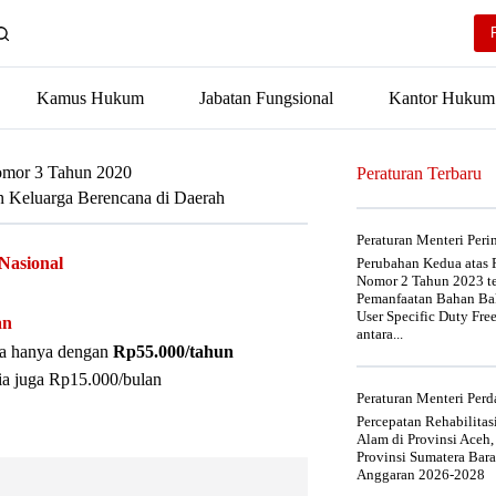
Kamus Hukum
Jabatan Fungsional
Kantor Hukum
omor 3 Tahun 2020
Peraturan Terbaru
 Keluarga Berencana di Daerah
Peraturan Menteri Per
Nasional
Perubahan Kedua atas P
Nomor 2 Tahun 2023 t
Pemanfaatan Bahan Bak
User Specific Duty Fre
an
antara...
nya hanya dengan
Rp55.000/tahun
ia juga Rp15.000/bulan
Peraturan Menteri Pe
Percepatan Rehabilita
Alam di Provinsi Aceh,
Provinsi Sumatera Bar
Anggaran 2026-2028