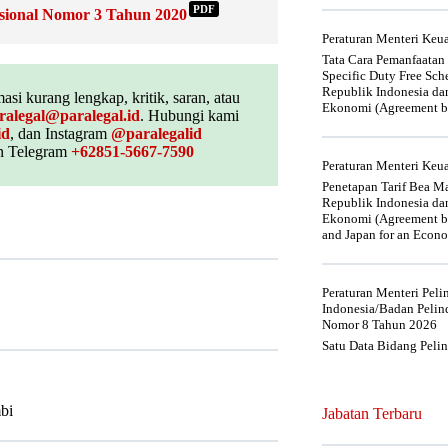
PDF
sional Nomor 3 Tahun 2020
Peraturan Menteri Ke
Tata Cara Pemanfaatan
Specific Duty Free Sc
Republik Indonesia da
asi kurang lengkap, kritik, saran, atau
Ekonomi (Agreement be
ralegal@paralegal.id
. Hubungi kami
id
, dan Instagram
@paralegalid
 Telegram
+62851-5667-7590
Peraturan Menteri Ke
Penetapan Tarif Bea Ma
Republik Indonesia da
Ekonomi (Agreement be
and Japan for an Econo
Peraturan Menteri Pel
Indonesia/Badan Pelin
Nomor 8 Tahun 2026
Satu Data Bidang Peli
bi
Jabatan Terbaru