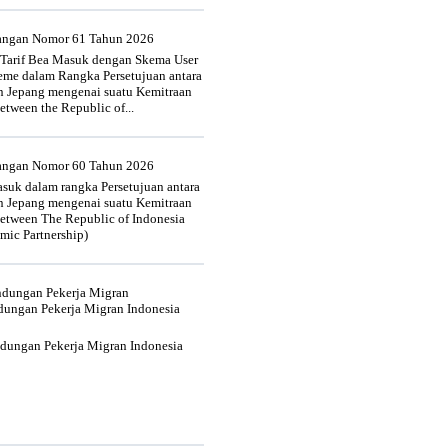
uangan Nomor 61 Tahun 2026
 Tarif Bea Masuk dengan Skema User
heme dalam Rangka Persetujuan antara
n Jepang mengenai suatu Kemitraan
tween the Republic of...
uangan Nomor 60 Tahun 2026
suk dalam rangka Persetujuan antara
n Jepang mengenai suatu Kemitraan
tween The Republic of Indonesia
mic Partnership)
indungan Pekerja Migran
dungan Pekerja Migran Indonesia
ndungan Pekerja Migran Indonesia