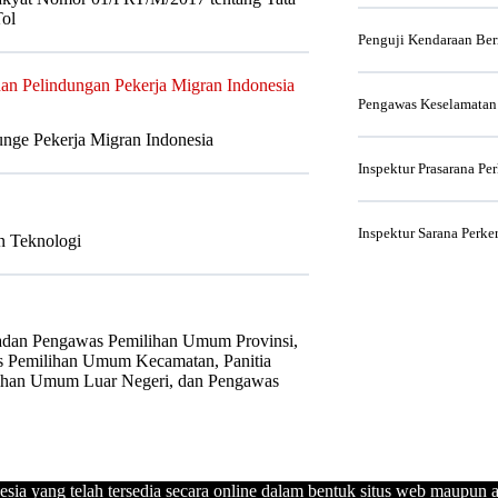
ol
Penguji Kendaraan Be
an Pelindungan Pekerja Migran Indonesia
Pengawas Keselamatan
nge Pekerja Migran Indonesia
Inspektur Prasarana Pe
Inspektur Sarana Perke
an Teknologi
adan Pengawas Pemilihan Umum Provinsi,
 Pemilihan Umum Kecamatan, Panitia
ihan Umum Luar Negeri, dan Pengawas
esia yang telah tersedia secara online dalam bentuk situs web maupun a