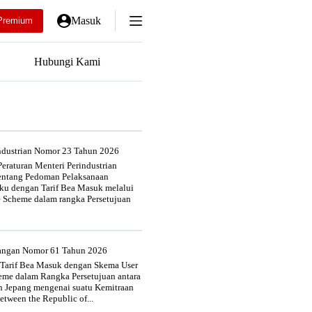
Masuk
Premium
Hubungi Kami
industrian Nomor 23 Tahun 2026
eraturan Menteri Perindustrian
entang Pedoman Pelaksanaan
u dengan Tarif Bea Masuk melalui
e Scheme dalam rangka Persetujuan
uangan Nomor 61 Tahun 2026
 Tarif Bea Masuk dengan Skema User
heme dalam Rangka Persetujuan antara
n Jepang mengenai suatu Kemitraan
tween the Republic of...