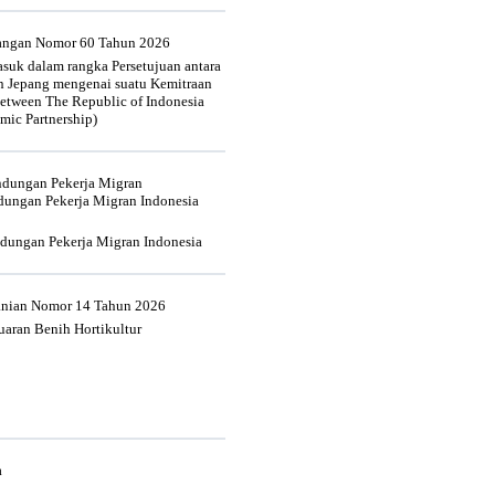
uangan Nomor 60 Tahun 2026
suk dalam rangka Persetujuan antara
n Jepang mengenai suatu Kemitraan
tween The Republic of Indonesia
mic Partnership)
indungan Pekerja Migran
dungan Pekerja Migran Indonesia
ndungan Pekerja Migran Indonesia
tanian Nomor 14 Tahun 2026
aran Benih Hortikultur
a