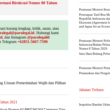
ormasi Birokrasi Nomor 80 Tahun
Peraturan Menteri Ke
Penetapan Tarif Bea Ma
Republik Indonesia da
Ekonomi (Agreement be
and Japan for an Econo
asi kurang lengkap, kritik, saran, atau
ralegal@paralegal.id
. Hubungi kami
id
, dan Instagram
@paralegalid
Peraturan Menteri Pel
 Telegram
+62851-5667-7590
Indonesia/Badan Pelin
Nomor 8 Tahun 2026
Satu Data Bidang Peli
Peraturan Menteri Per
Pemasukan dan Pengelu
g Urusan Pemerintahan Wajib dan Pilihan
Jabatan Terbaru
Tahun 2021
Inspektur Bandar Udar
akyat Nomor 01/PRT/M/2017 tentang Tata