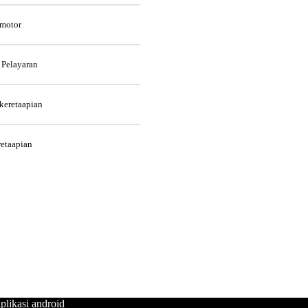
rmotor
 Pelayaran
rkeretaapian
retaapian
plikasi android