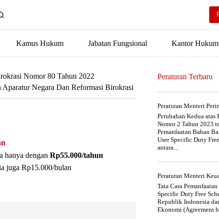
Kamus Hukum
Jabatan Fungsional
Kantor Hukum
irokrasi Nomor 80 Tahun 2022
Peraturan Terbaru
 Aparatur Negara Dan Reformasi Birokrasi
Peraturan Menteri Per
Perubahan Kedua atas P
Nomor 2 Tahun 2023 t
Pemanfaatan Bahan Bak
User Specific Duty Fre
an
antara...
nya hanya dengan
Rp55.000/tahun
ia juga Rp15.000/bulan
Peraturan Menteri Ke
Tata Cara Pemanfaatan
Specific Duty Free Sc
Republik Indonesia da
Ekonomi (Agreement be