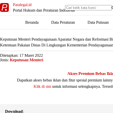
Skip
Paralegal.id
to
Portal Hukum dan Peraturan Indonesia
content
Beranda
Data Peraturan
Data Putusan
Keputusan Menteri Pendayagunaan Aparatur Negara dan Reformasi B
Ketentuan Pakaian Dinas Di Lingkungan Kementerian Pendayagunaan
Ditetapkan: 17 Maret 2022
Jenis:
Keputusan Menteri
Akses Premium Bebas Ikl
Dapatkan akses bebas iklan dan fitur spesial premium lain
Klik di sini
untuk informasi selengkapnya. Tersed
Download
: