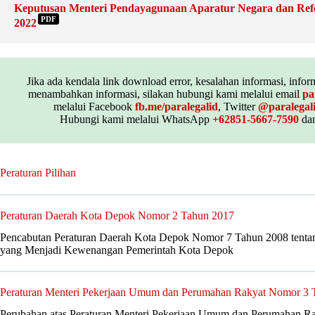
Keputusan Menteri Pendayagunaan Aparatur Negara dan Ref
PDF
2022
Jika ada kendala link download error, kesalahan informasi, inform
menambahkan informasi, silakan hubungi kami melalui email
pa
melalui Facebook
fb.me/paralegalid
, Twitter
@paralegal
Hubungi kami melalui WhatsApp
+62851-5667-7590
dan
Peraturan Pilihan
Peraturan Daerah Kota Depok Nomor 2 Tahun 2017
Pencabutan Peraturan Daerah Kota Depok Nomor 7 Tahun 2008 tentan
yang Menjadi Kewenangan Pemerintah Kota Depok
Peraturan Menteri Pekerjaan Umum dan Perumahan Rakyat Nomor 3 
Perubahan atas Peraturan Menteri Pekerjaan Umum dan Perumahan R