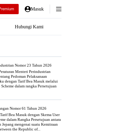
Masuk
Premium
Hubungi Kami
industrian Nomor 23 Tahun 2026
eraturan Menteri Perindustrian
entang Pedoman Pelaksanaan
u dengan Tarif Bea Masuk melalui
e Scheme dalam rangka Persetujuan
uangan Nomor 61 Tahun 2026
 Tarif Bea Masuk dengan Skema User
heme dalam Rangka Persetujuan antara
n Jepang mengenai suatu Kemitraan
tween the Republic of...