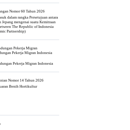
uangan Nomor 60 Tahun 2026
suk dalam rangka Persetujuan antara
n Jepang mengenai suatu Kemitraan
tween The Republic of Indonesia
mic Partnership)
indungan Pekerja Migran
dungan Pekerja Migran Indonesia
ndungan Pekerja Migran Indonesia
tanian Nomor 14 Tahun 2026
aran Benih Hortikultur
a