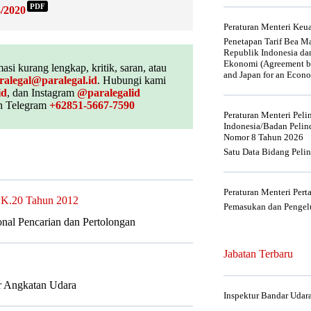
PDF
/2020
Peraturan Menteri Ke
Penetapan Tarif Bea Ma
Republik Indonesia da
Ekonomi (Agreement be
asi kurang lengkap, kritik, saran, atau
and Japan for an Econo
ralegal@paralegal.id
. Hubungi kami
id
, dan Instagram
@paralegalid
 Telegram
+62851-5667-7590
Peraturan Menteri Pel
Indonesia/Badan Pelin
Nomor 8 Tahun 2026
Satu Data Bidang Peli
Peraturan Menteri Per
 PK.20 Tahun 2012
Pemasukan dan Pengelu
onal Pencarian dan Pertolongan
Jabatan Terbaru
ur Angkatan Udara
Inspektur Bandar Udar