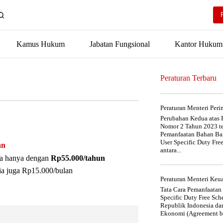
Kamus Hukum
Jabatan Fungsional
Kantor Hukum
Peraturan Terbaru
Peraturan Menteri Per
Perubahan Kedua atas P
Nomor 2 Tahun 2023 t
Pemanfaatan Bahan Bak
User Specific Duty Fre
an
antara...
nya hanya dengan
Rp55.000/tahun
ia juga Rp15.000/bulan
Peraturan Menteri Ke
Tata Cara Pemanfaatan
Specific Duty Free Sc
Republik Indonesia da
Ekonomi (Agreement be