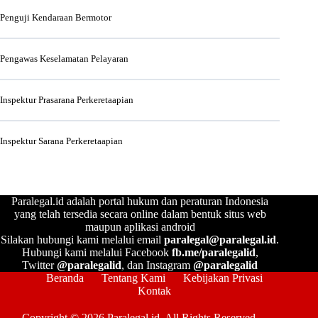
Penguji Kendaraan Bermotor
Pengawas Keselamatan Pelayaran
Inspektur Prasarana Perkeretaapian
Inspektur Sarana Perkeretaapian
Paralegal.id adalah portal hukum dan peraturan Indonesia
yang telah tersedia secara online dalam bentuk situs web
maupun aplikasi android
Silakan hubungi kami melalui email
paralegal@paralegal.id
.
Hubungi kami melalui Facebook
fb.me/paralegalid
,
Twitter
@paralegalid
, dan Instagram
@paralegalid
Beranda
Tentang Kami
Kebijakan Privasi
Kontak
Copyright © 2026 Paralegal.id. All Rights Reserved.