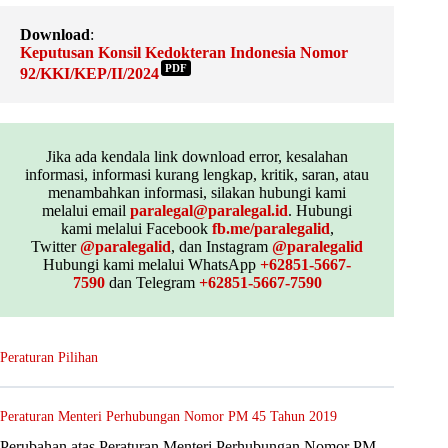
Download
:
Keputusan Konsil Kedokteran Indonesia Nomor
PDF
92/KKI/KEP/II/2024
Jika ada kendala link download error, kesalahan
informasi, informasi kurang lengkap, kritik, saran, atau
menambahkan informasi, silakan hubungi kami
melalui email
paralegal@paralegal.id
. Hubungi
kami melalui Facebook
fb.me/paralegalid
,
Twitter
@paralegalid
, dan Instagram
@paralegalid
Hubungi kami melalui WhatsApp
+62851-5667-
7590
dan Telegram
+62851-5667-7590
Peraturan Pilihan
Peraturan Menteri Perhubungan Nomor PM 45 Tahun 2019
Perubahan atas Peraturan Menteri Perhubungan Nomor PM