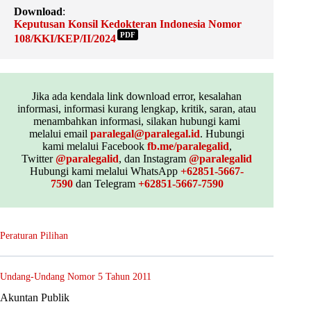
Download
:
Keputusan Konsil Kedokteran Indonesia Nomor
PDF
108/KKI/KEP/II/2024
Jika ada kendala link download error, kesalahan
informasi, informasi kurang lengkap, kritik, saran, atau
menambahkan informasi, silakan hubungi kami
melalui email
paralegal@paralegal.id
. Hubungi
kami melalui Facebook
fb.me/paralegalid
,
Twitter
@paralegalid
, dan Instagram
@paralegalid
Hubungi kami melalui WhatsApp
+62851-5667-
7590
dan Telegram
+62851-5667-7590
Peraturan Pilihan
Undang-Undang Nomor 5 Tahun 2011
Akuntan Publik