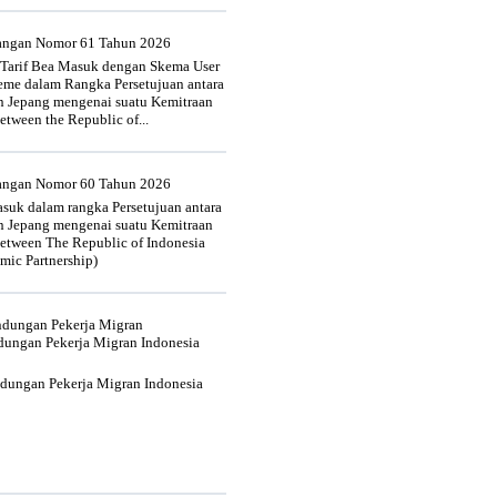
uangan Nomor 61 Tahun 2026
 Tarif Bea Masuk dengan Skema User
heme dalam Rangka Persetujuan antara
n Jepang mengenai suatu Kemitraan
tween the Republic of...
uangan Nomor 60 Tahun 2026
suk dalam rangka Persetujuan antara
n Jepang mengenai suatu Kemitraan
tween The Republic of Indonesia
mic Partnership)
indungan Pekerja Migran
dungan Pekerja Migran Indonesia
ndungan Pekerja Migran Indonesia