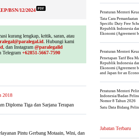
PDF
/KEP/BSN/12/2024
Peraturan Menteri Ke
Tata Cara Pemanfaatan
Specific Duty Free Sc
Republik Indonesia da
Ekonomi (Agreement be
asi kurang lengkap, kritik, saran, atau
ralegal@paralegal.id
. Hubungi kami
id
, dan Instagram
@paralegalid
Peraturan Menteri Ke
 Telegram
+62851-5667-7590
Penetapan Tarif Bea Ma
Republik Indonesia da
Ekonomi (Agreement be
and Japan for an Econo
Peraturan Menteri Pel
n 2018
Indonesia/Badan Pelin
Nomor 8 Tahun 2026
am Diploma Tiga dan Sarjana Terapan
Satu Data Bidang Peli
Jabatan Terbaru
layanan Pintu Gerbang Motaain, Wini, dan