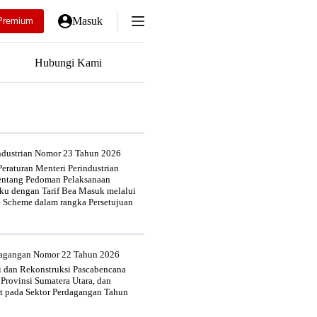
Masuk
Premium
Hubungi Kami
industrian Nomor 23 Tahun 2026
eraturan Menteri Perindustrian
entang Pedoman Pelaksanaan
u dengan Tarif Bea Masuk melalui
e Scheme dalam rangka Persetujuan
rdagangan Nomor 22 Tahun 2026
si dan Rekonstruksi Pascabencana
 Provinsi Sumatera Utara, dan
at pada Sektor Perdagangan Tahun