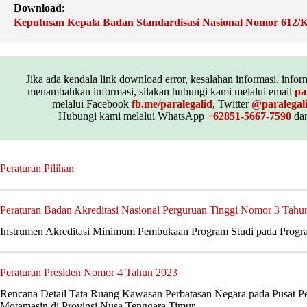
Download
:
Keputusan Kepala Badan Standardisasi Nasional Nomor 612
Jika ada kendala link download error, kesalahan informasi, inform
menambahkan informasi, silakan hubungi kami melalui email
pa
melalui Facebook
fb.me/paralegalid
, Twitter
@paralegal
Hubungi kami melalui WhatsApp
+62851-5667-7590
dan
Peraturan Pilihan
Peraturan Badan Akreditasi Nasional Perguruan Tinggi Nomor 3 Tahu
Instrumen Akreditasi Minimum Pembukaan Program Studi pada Progr
Peraturan Presiden Nomor 4 Tahun 2023
Rencana Detail Tata Ruang Kawasan Perbatasan Negara pada Pusat Pe
Motamasin di Provinsi Nusa Tenggara Timur