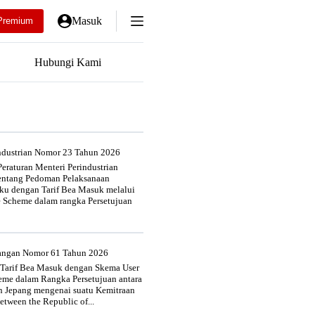
Masuk
Premium
Hubungi Kami
industrian Nomor 23 Tahun 2026
eraturan Menteri Perindustrian
entang Pedoman Pelaksanaan
u dengan Tarif Bea Masuk melalui
e Scheme dalam rangka Persetujuan
uangan Nomor 61 Tahun 2026
 Tarif Bea Masuk dengan Skema User
heme dalam Rangka Persetujuan antara
n Jepang mengenai suatu Kemitraan
tween the Republic of...