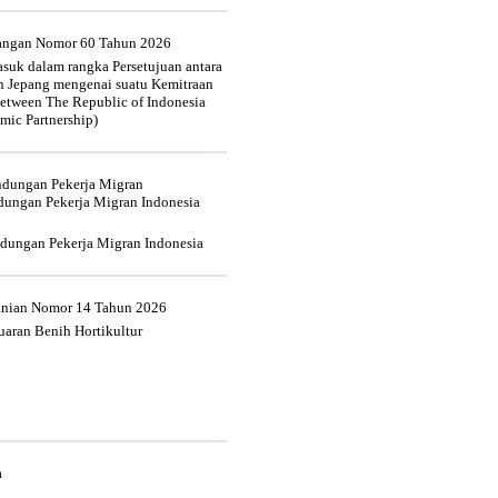
uangan Nomor 60 Tahun 2026
suk dalam rangka Persetujuan antara
n Jepang mengenai suatu Kemitraan
tween The Republic of Indonesia
mic Partnership)
indungan Pekerja Migran
dungan Pekerja Migran Indonesia
ndungan Pekerja Migran Indonesia
tanian Nomor 14 Tahun 2026
aran Benih Hortikultur
a