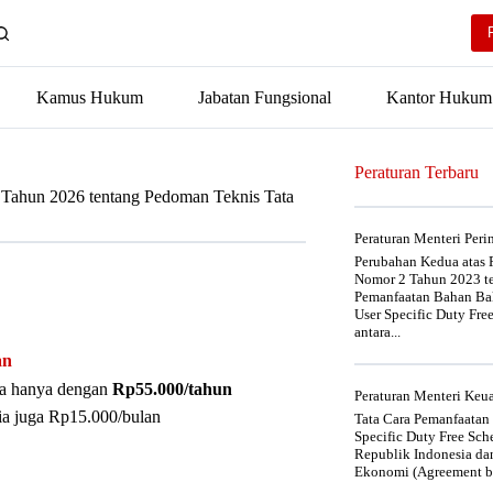
Kamus Hukum
Jabatan Fungsional
Kantor Hukum
Peraturan Terbaru
 Tahun 2026 tentang Pedoman Teknis Tata
Peraturan Menteri Per
Perubahan Kedua atas P
Nomor 2 Tahun 2023 t
Pemanfaatan Bahan Bak
User Specific Duty Fre
antara...
an
nya hanya dengan
Rp55.000/tahun
Peraturan Menteri Ke
ia juga Rp15.000/bulan
Tata Cara Pemanfaatan
Specific Duty Free Sc
Republik Indonesia da
Ekonomi (Agreement be