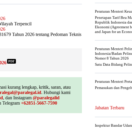
Peraturan Menteri Ke
Penetapan Tarif Bea Ma
026
Republik Indonesia da
ilayah Terpencil
Ekonomi (Agreement be
026
and Japan for an Econo
 31679 Tahun 2026 tentang Pedoman Teknis
Peraturan Menteri Pel
Indonesia/Badan Pelin
Nomor 8 Tahun 2026
PDF
026
Satu Data Bidang Peli
Peraturan Menteri Per
asi kurang lengkap, kritik, saran, atau
Pemasukan dan Pengelu
ralegal@paralegal.id
. Hubungi kami
id
, dan Instagram
@paralegalid
 Telegram
+62851-5667-7590
Jabatan Terbaru
Inspektur Bandar Udar