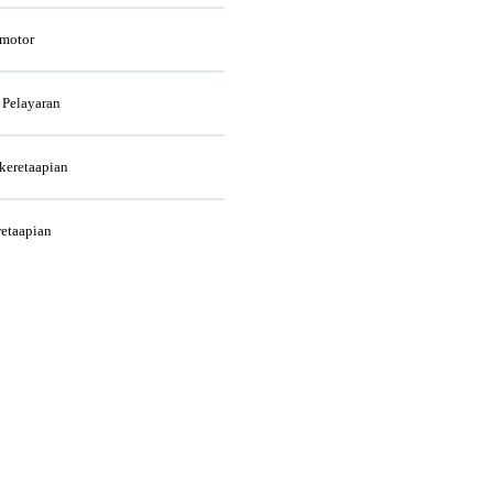
rmotor
 Pelayaran
rkeretaapian
retaapian