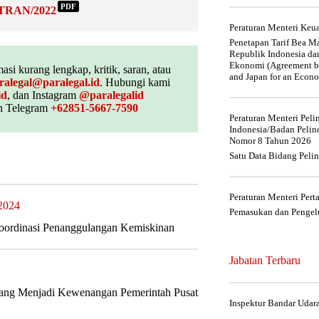
PDF
RTRAN/2022
Peraturan Menteri Ke
Penetapan Tarif Bea Ma
Republik Indonesia da
Ekonomi (Agreement be
asi kurang lengkap, kritik, saran, atau
and Japan for an Econo
ralegal@paralegal.id
. Hubungi kami
id
, dan Instagram
@paralegalid
 Telegram
+62851-5667-7590
Peraturan Menteri Pel
Indonesia/Badan Pelin
Nomor 8 Tahun 2026
Satu Data Bidang Peli
Peraturan Menteri Per
2024
Pemasukan dan Pengelu
oordinasi Penanggulangan Kemiskinan
Jabatan Terbaru
yang Menjadi Kewenangan Pemerintah Pusat
Inspektur Bandar Udar