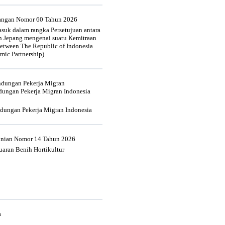
uangan Nomor 60 Tahun 2026
suk dalam rangka Persetujuan antara
n Jepang mengenai suatu Kemitraan
tween The Republic of Indonesia
mic Partnership)
indungan Pekerja Migran
dungan Pekerja Migran Indonesia
ndungan Pekerja Migran Indonesia
tanian Nomor 14 Tahun 2026
aran Benih Hortikultur
a