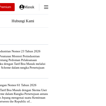
Masuk
Premium
Hubungi Kami
industrian Nomor 23 Tahun 2026
eraturan Menteri Perindustrian
entang Pedoman Pelaksanaan
u dengan Tarif Bea Masuk melalui
e Scheme dalam rangka Persetujuan
uangan Nomor 61 Tahun 2026
 Tarif Bea Masuk dengan Skema User
heme dalam Rangka Persetujuan antara
n Jepang mengenai suatu Kemitraan
tween the Republic of...