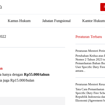
Kamus Hukum
Jabatan Fungsional
Kantor Hukum
2022
Peraturan Terbaru
Peraturan Menteri Per
Perubahan Kedua atas P
Nomor 2 Tahun 2023 t
Pemanfaatan Bahan Bak
User Specific Duty Fre
an
antara...
nya hanya dengan
Rp55.000/tahun
ia juga Rp15.000/bulan
Peraturan Menteri Ke
Tata Cara Pemanfaatan
Specific Duty Free Sc
Republik Indonesia da
Ekonomi (Agreement be