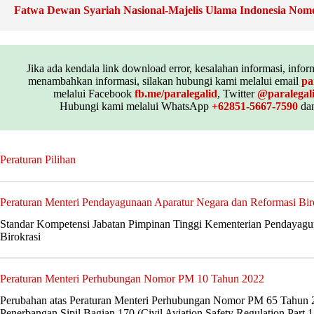
Fatwa Dewan Syariah Nasional-Majelis Ulama Indonesia No
Jika ada kendala link download error, kesalahan informasi, inform
menambahkan informasi, silakan hubungi kami melalui email
pa
melalui Facebook
fb.me/paralegalid
, Twitter
@paralegal
Hubungi kami melalui WhatsApp
+62851-5667-7590
dan
Peraturan Pilihan
Peraturan Menteri Pendayagunaan Aparatur Negara dan Reformasi Bi
Standar Kompetensi Jabatan Pimpinan Tinggi Kementerian Pendayagu
Birokrasi
Peraturan Menteri Perhubungan Nomor PM 10 Tahun 2022
Perubahan atas Peraturan Menteri Perhubungan Nomor PM 65 Tahun 2
Penerbangan Sipil Bagian 170 (Civil Aviation Safety Regulation Part 1