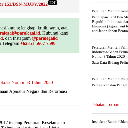
PDF
mor 153/DSN-MUI/V/2022
Peraturan Menteri Ke
Penetapan Tarif Bea Ma
Republik Indonesia da
Ekonomi (Agreement be
asi kurang lengkap, kritik, saran, atau
and Japan for an Econo
ralegal@paralegal.id
. Hubungi kami
id
, dan Instagram
@paralegalid
 Telegram
+62851-5667-7590
Peraturan Menteri Pel
Indonesia/Badan Pelin
Nomor 8 Tahun 2026
Satu Data Bidang Peli
Peraturan Menteri Per
rokrasi Nomor 53 Tahun 2020
Pemasukan dan Pengelu
naan Aparatur Negara dan Reformasi
Jabatan Terbaru
Inspektur Bandar Udar
017 tentang Peraturan Keselamatan
70) tentang Peraturan Lalu Lintas