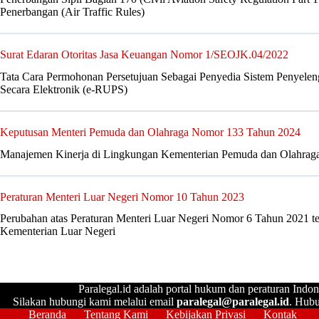
Penerbangan (Air Traffic Rules)
Surat Edaran Otoritas Jasa Keuangan Nomor 1/SEOJK.04/2022
Tata Cara Permohonan Persetujuan Sebagai Penyedia Sistem Penye
Secara Elektronik (e-RUPS)
Keputusan Menteri Pemuda dan Olahraga Nomor 133 Tahun 2024
Manajemen Kinerja di Lingkungan Kementerian Pemuda dan Olahrag
Peraturan Menteri Luar Negeri Nomor 10 Tahun 2023
Perubahan atas Peraturan Menteri Luar Negeri Nomor 6 Tahun 2021 te
Kementerian Luar Negeri
Paralegal.id adalah portal hukum dan peraturan Indon
Silakan hubungi kami melalui email
paralegal@paralegal.id
. Hubu
Beranda
Tentang Kami
Kebijakan Privasi
Kontak