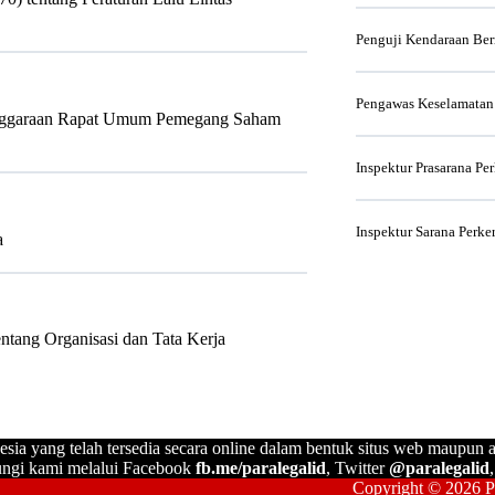
Penguji Kendaraan Be
Pengawas Keselamatan
lenggaraan Rapat Umum Pemegang Saham
Inspektur Prasarana Pe
Inspektur Sarana Perke
a
ntang Organisasi dan Tata Kerja
esia yang telah tersedia secara online dalam bentuk situs web maupun a
ngi kami melalui Facebook
fb.me/paralegalid
, Twitter
@paralegalid
Copyright © 2026 Pa