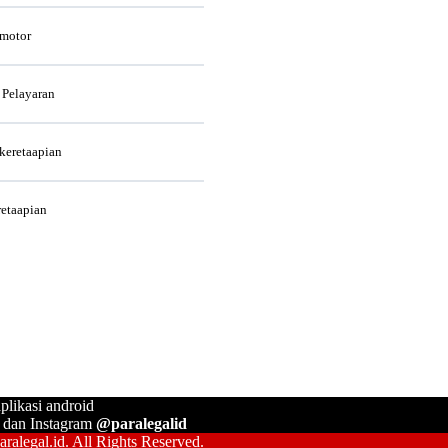
rmotor
 Pelayaran
rkeretaapian
retaapian
plikasi android
, dan Instagram
@paralegalid
ralegal.id. All Rights Reserved.