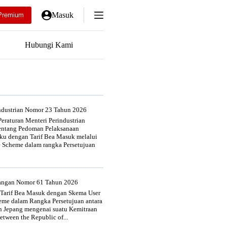
Masuk
Premium
Hubungi Kami
industrian Nomor 23 Tahun 2026
eraturan Menteri Perindustrian
entang Pedoman Pelaksanaan
u dengan Tarif Bea Masuk melalui
e Scheme dalam rangka Persetujuan
uangan Nomor 61 Tahun 2026
 Tarif Bea Masuk dengan Skema User
heme dalam Rangka Persetujuan antara
n Jepang mengenai suatu Kemitraan
tween the Republic of...