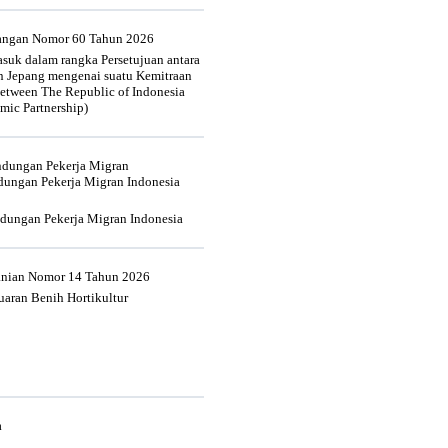
uangan Nomor 60 Tahun 2026
suk dalam rangka Persetujuan antara
n Jepang mengenai suatu Kemitraan
tween The Republic of Indonesia
mic Partnership)
indungan Pekerja Migran
dungan Pekerja Migran Indonesia
ndungan Pekerja Migran Indonesia
tanian Nomor 14 Tahun 2026
aran Benih Hortikultur
a