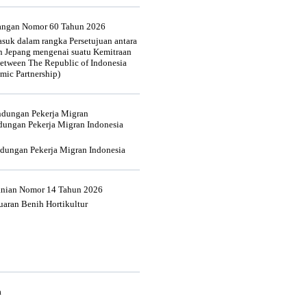
uangan Nomor 60 Tahun 2026
suk dalam rangka Persetujuan antara
n Jepang mengenai suatu Kemitraan
tween The Republic of Indonesia
mic Partnership)
indungan Pekerja Migran
dungan Pekerja Migran Indonesia
ndungan Pekerja Migran Indonesia
tanian Nomor 14 Tahun 2026
aran Benih Hortikultur
a