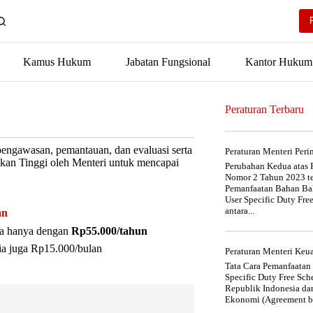
Kamus Hukum
Jabatan Fungsional
Kantor Hukum
Peraturan Terbaru
pengawasan, pemantauan, dan evaluasi serta
Peraturan Menteri Per
dikan Tinggi oleh Menteri untuk mencapai
Perubahan Kedua atas P
Nomor 2 Tahun 2023 t
Pemanfaatan Bahan Bak
User Specific Duty Fre
antara...
an
nya hanya dengan
Rp55.000/tahun
ia juga Rp15.000/bulan
Peraturan Menteri Ke
Tata Cara Pemanfaatan
Specific Duty Free Sc
Republik Indonesia da
Ekonomi (Agreement be