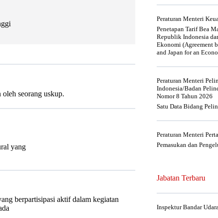
Peraturan Menteri Ke
nggi
Penetapan Tarif Bea Ma
Republik Indonesia da
Ekonomi (Agreement be
and Japan for an Econo
Peraturan Menteri Pel
Indonesia/Badan Pelin
n oleh seorang uskup.
Nomor 8 Tahun 2026
Satu Data Bidang Peli
Peraturan Menteri Per
Pemasukan dan Pengelu
ural yang
Jabatan Terbaru
g berpartisipasi aktif dalam kegiatan
Inspektur Bandar Udar
ada