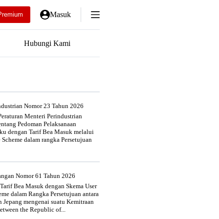
Masuk
Premium
Hubungi Kami
industrian Nomor 23 Tahun 2026
eraturan Menteri Perindustrian
entang Pedoman Pelaksanaan
u dengan Tarif Bea Masuk melalui
e Scheme dalam rangka Persetujuan
uangan Nomor 61 Tahun 2026
 Tarif Bea Masuk dengan Skema User
heme dalam Rangka Persetujuan antara
n Jepang mengenai suatu Kemitraan
tween the Republic of...