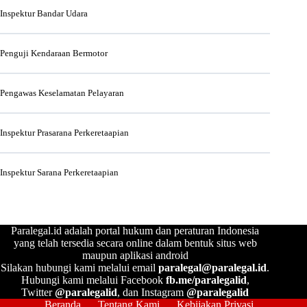
Inspektur Bandar Udara
Penguji Kendaraan Bermotor
Pengawas Keselamatan Pelayaran
Inspektur Prasarana Perkeretaapian
Inspektur Sarana Perkeretaapian
Paralegal.id adalah portal hukum dan peraturan Indonesia
yang telah tersedia secara online dalam bentuk situs web
maupun aplikasi android
Silakan hubungi kami melalui email
paralegal@paralegal.id
.
Hubungi kami melalui Facebook
fb.me/paralegalid
,
Twitter
@paralegalid
, dan Instagram
@paralegalid
Beranda
Tentang Kami
Kebijakan Privasi