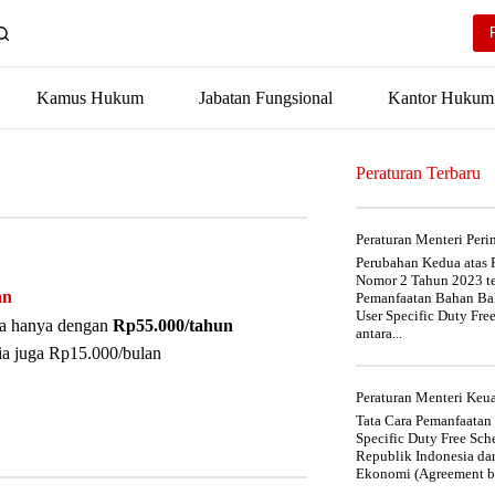
Kamus Hukum
Jabatan Fungsional
Kantor Hukum
Peraturan Terbaru
Peraturan Menteri Per
Perubahan Kedua atas P
Nomor 2 Tahun 2023 t
an
Pemanfaatan Bahan Bak
User Specific Duty Fre
nya hanya dengan
Rp55.000/tahun
antara...
ia juga Rp15.000/bulan
Peraturan Menteri Ke
Tata Cara Pemanfaatan
Specific Duty Free Sc
Republik Indonesia da
Ekonomi (Agreement be