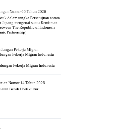
uangan Nomor 60 Tahun 2026
suk dalam rangka Persetujuan antara
n Jepang mengenai suatu Kemitraan
tween The Republic of Indonesia
mic Partnership)
indungan Pekerja Migran
dungan Pekerja Migran Indonesia
ndungan Pekerja Migran Indonesia
tanian Nomor 14 Tahun 2026
aran Benih Hortikultur
a