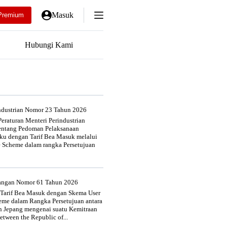
Masuk
Premium
Hubungi Kami
industrian Nomor 23 Tahun 2026
eraturan Menteri Perindustrian
entang Pedoman Pelaksanaan
u dengan Tarif Bea Masuk melalui
e Scheme dalam rangka Persetujuan
uangan Nomor 61 Tahun 2026
 Tarif Bea Masuk dengan Skema User
heme dalam Rangka Persetujuan antara
n Jepang mengenai suatu Kemitraan
tween the Republic of...