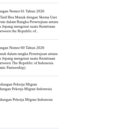
uangan Nomor 61 Tahun 2026
 Tarif Bea Masuk dengan Skema User
heme dalam Rangka Persetujuan antara
n Jepang mengenai suatu Kemitraan
tween the Republic of...
uangan Nomor 60 Tahun 2026
suk dalam rangka Persetujuan antara
n Jepang mengenai suatu Kemitraan
tween The Republic of Indonesia
mic Partnership)
indungan Pekerja Migran
dungan Pekerja Migran Indonesia
ndungan Pekerja Migran Indonesia