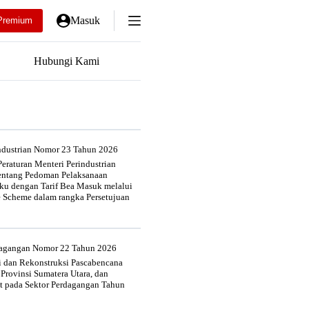
Masuk
Premium
Hubungi Kami
industrian Nomor 23 Tahun 2026
eraturan Menteri Perindustrian
entang Pedoman Pelaksanaan
u dengan Tarif Bea Masuk melalui
e Scheme dalam rangka Persetujuan
rdagangan Nomor 22 Tahun 2026
si dan Rekonstruksi Pascabencana
 Provinsi Sumatera Utara, dan
at pada Sektor Perdagangan Tahun