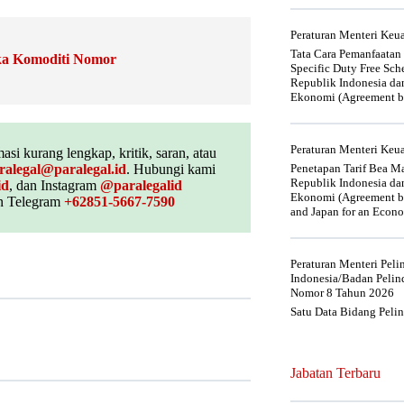
Peraturan Menteri Ke
Tata Cara Pemanfaatan
ka Komoditi Nomor
Specific Duty Free Sc
Republik Indonesia da
Ekonomi (Agreement be
Peraturan Menteri Ke
asi kurang lengkap, kritik, saran, atau
ralegal@paralegal.id
. Hubungi kami
Penetapan Tarif Bea Ma
Republik Indonesia da
id
, dan Instagram
@paralegalid
Ekonomi (Agreement be
 Telegram
+62851-5667-7590
and Japan for an Econo
Peraturan Menteri Pel
Indonesia/Badan Pelin
Nomor 8 Tahun 2026
Satu Data Bidang Peli
Jabatan Terbaru