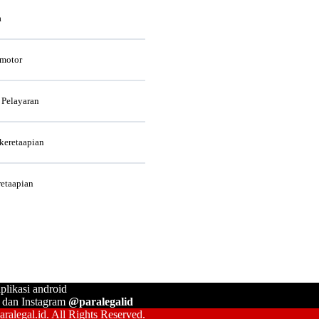
a
rmotor
 Pelayaran
rkeretaapian
retaapian
plikasi android
, dan Instagram
@paralegalid
ralegal.id. All Rights Reserved.