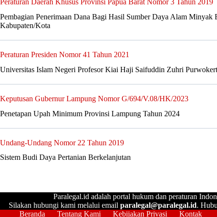
Peraturan Daerah Khusus Provinsi Papua Barat Nomor 3 Tahun 2019
Pembagian Penerimaan Dana Bagi Hasil Sumber Daya Alam Minyak B
Kabupaten/Kota
Peraturan Presiden Nomor 41 Tahun 2021
Universitas Islam Negeri Profesor Kiai Haji Saifuddin Zuhri Purwoker
Keputusan Gubernur Lampung Nomor G/694/V.08/HK/2023
Penetapan Upah Minimum Provinsi Lampung Tahun 2024
Undang-Undang Nomor 22 Tahun 2019
Sistem Budi Daya Pertanian Berkelanjutan
Paralegal.id adalah portal hukum dan peraturan Indon
Silakan hubungi kami melalui email
paralegal@paralegal.id
. Hubu
Beranda
Tentang Kami
Kebijakan Privasi
Kontak