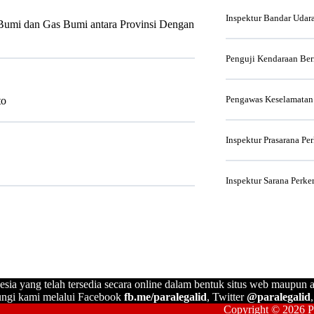
Inspektur Bandar Udar
umi dan Gas Bumi antara Provinsi Dengan
Penguji Kendaraan Be
Pengawas Keselamatan
to
Inspektur Prasarana Pe
Inspektur Sarana Perke
esia yang telah tersedia secara online dalam bentuk situs web maupun a
ngi kami melalui Facebook
fb.me/paralegalid
, Twitter
@paralegalid
Copyright © 2026 Pa