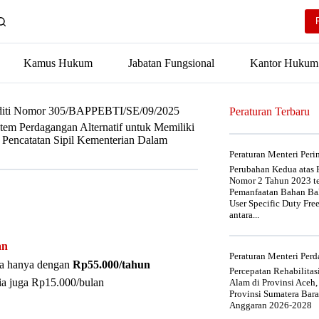
Kamus Hukum
Jabatan Fungsional
Kantor Hukum
oditi Nomor 305/BAPPEBTI/SE/09/2025
Peraturan Terbaru
stem Perdagangan Alternatif untuk Memiliki
 Pencatatan Sipil Kementerian Dalam
Peraturan Menteri Per
Perubahan Kedua atas P
Nomor 2 Tahun 2023 t
Pemanfaatan Bahan Bak
User Specific Duty Fre
antara...
an
Peraturan Menteri Pe
nya hanya dengan
Rp55.000/tahun
Percepatan Rehabilita
ia juga Rp15.000/bulan
Alam di Provinsi Aceh,
Provinsi Sumatera Bar
Anggaran 2026-2028