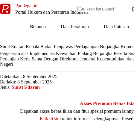
Skip
Paralegal.id
to
Portal Hukum dan Peraturan Indonesia
content
Beranda
Data Peraturan
Data Putusan
Surat Edaran Kepala Badan Pengawas Perdagangan Berjangka Kom
Penjelasan atas Implementasi Kewajiban Pialang Berjangka Peserta Si
Perjanjian Kerja Sama Dengan Direktorat Jenderal Kependudukan dan
Negeri
Ditetapkan: 8 September 2025
Berlaku: 8 September 2025
Jenis:
Surat Edaran
Akses Premium Bebas Ikl
Dapatkan akses bebas iklan dan fitur spesial premium lain
Klik di sini
untuk informasi selengkapnya. Tersed