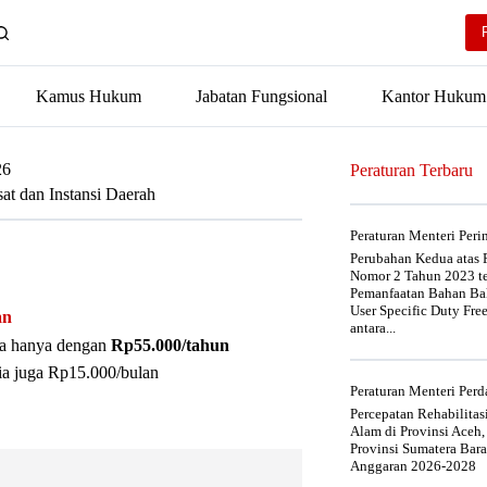
Kamus Hukum
Jabatan Fungsional
Kantor Hukum
26
Peraturan Terbaru
at dan Instansi Daerah
Peraturan Menteri Per
Perubahan Kedua atas P
Nomor 2 Tahun 2023 t
Pemanfaatan Bahan Bak
User Specific Duty Fre
an
antara...
nya hanya dengan
Rp55.000/tahun
ia juga Rp15.000/bulan
Peraturan Menteri Pe
Percepatan Rehabilita
Alam di Provinsi Aceh,
Provinsi Sumatera Bar
Anggaran 2026-2028