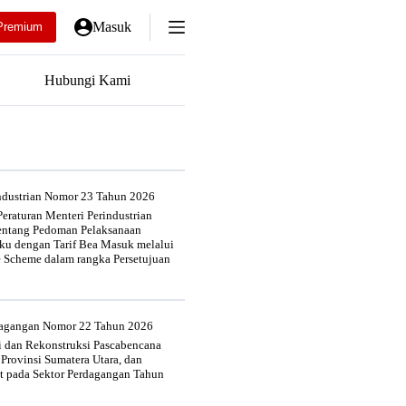
Masuk
Premium
Hubungi Kami
industrian Nomor 23 Tahun 2026
eraturan Menteri Perindustrian
entang Pedoman Pelaksanaan
u dengan Tarif Bea Masuk melalui
e Scheme dalam rangka Persetujuan
rdagangan Nomor 22 Tahun 2026
si dan Rekonstruksi Pascabencana
 Provinsi Sumatera Utara, dan
at pada Sektor Perdagangan Tahun