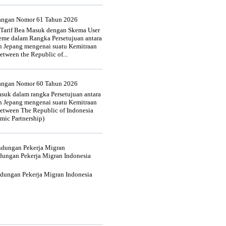
uangan Nomor 61 Tahun 2026
 Tarif Bea Masuk dengan Skema User
heme dalam Rangka Persetujuan antara
n Jepang mengenai suatu Kemitraan
tween the Republic of...
uangan Nomor 60 Tahun 2026
suk dalam rangka Persetujuan antara
n Jepang mengenai suatu Kemitraan
tween The Republic of Indonesia
mic Partnership)
indungan Pekerja Migran
dungan Pekerja Migran Indonesia
ndungan Pekerja Migran Indonesia