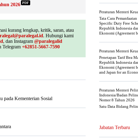
PDF
ahun 2026
Peraturan Menteri Ke
Tata Cara Pemanfaatan
Specific Duty Free Sc
Republik Indonesia da
asi kurang lengkap, kritik, saran, atau
Ekonomi (Agreement be
ralegal@paralegal.id
. Hubungi kami
id
, dan Instagram
@paralegalid
 Telegram
+62851-5667-7590
Peraturan Menteri Ke
Penetapan Tarif Bea Ma
Republik Indonesia da
Ekonomi (Agreement be
and Japan for an Econo
Peraturan Menteri Pel
Indonesia/Badan Pelin
ku pada Kementerian Sosial
Nomor 8 Tahun 2026
Satu Data Bidang Peli
antara
Jabatan Terbaru