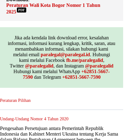
Peraturan Wali Kota Bogor Nomor 1 Tahun
PDF
2025
Jika ada kendala link download error, kesalahan
informasi, informasi kurang lengkap, kritik, saran, atau
menambahkan informasi, silakan hubungi kami
melalui email
paralegal@paralegal.id
. Hubungi
kami melalui Facebook
fb.me/paralegalid
,
Twitter
@paralegalid
, dan Instagram
@paralegalid
Hubungi kami melalui WhatsApp
+62851-5667-
7590
dan Telegram
+62851-5667-7590
Peraturan Pilihan
Undang-Undang Nomor 4 Tahun 2020
Pengesahan Persetujuan antara Pemerintah Republik
Indonesia dan Kabinet Menteri Ukraina tentang Kerja Sama
dalam Bidang Pertahanan (Agreement between the