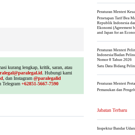
Peraturan Menteri Ke
Penetapan Tarif Bea Ma
Republik Indonesia da
Ekonomi (Agreement be
and Japan for an Econo
Peraturan Menteri Pel
Indonesia/Badan Pelin
Nomor 8 Tahun 2026
Satu Data Bidang Peli
asi kurang lengkap, kritik, saran, atau
ralegal@paralegal.id
. Hubungi kami
id
, dan Instagram
@paralegalid
 Telegram
+62851-5667-7590
Peraturan Menteri Per
Pemasukan dan Pengelu
Jabatan Terbaru
Inspektur Bandar Udar