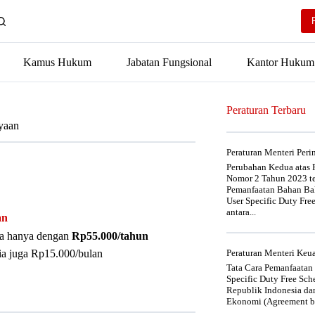
Kamus Hukum
Jabatan Fungsional
Kantor Hukum
Peraturan Terbaru
yaan
Peraturan Menteri Per
Perubahan Kedua atas P
Nomor 2 Tahun 2023 t
Pemanfaatan Bahan Bak
User Specific Duty Fre
antara...
an
nya hanya dengan
Rp55.000/tahun
ia juga Rp15.000/bulan
Peraturan Menteri Ke
Tata Cara Pemanfaatan
Specific Duty Free Sc
Republik Indonesia da
Ekonomi (Agreement be