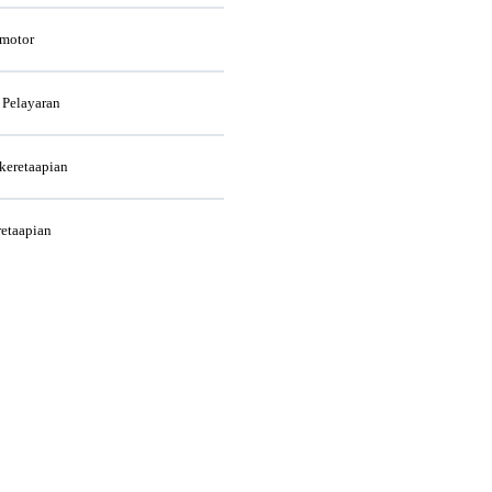
rmotor
 Pelayaran
rkeretaapian
retaapian