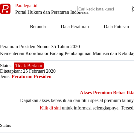
Skip
Paralegal.id
to
Portal Hukum dan Peraturan Indonesia
content
Beranda
Data Peraturan
Data Putusan
Peraturan Presiden Nomor 35 Tahun 2020
Kementerian Koordinator Bidang Pembangunan Manusia dan Kebuda
Status:
Tidak Berlaku
Ditetapkan: 25 Februari 2020
Jenis:
Peraturan Presiden
Akses Premium Bebas Ikl
Dapatkan akses bebas iklan dan fitur spesial premium lain
Klik di sini
untuk informasi selengkapnya. Tersed
Status