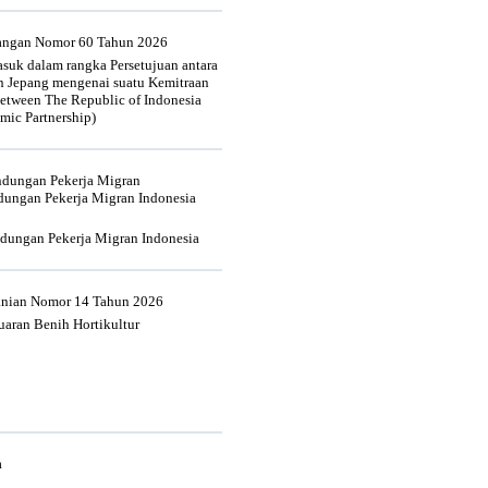
uangan Nomor 60 Tahun 2026
suk dalam rangka Persetujuan antara
n Jepang mengenai suatu Kemitraan
tween The Republic of Indonesia
mic Partnership)
indungan Pekerja Migran
dungan Pekerja Migran Indonesia
ndungan Pekerja Migran Indonesia
tanian Nomor 14 Tahun 2026
aran Benih Hortikultur
a