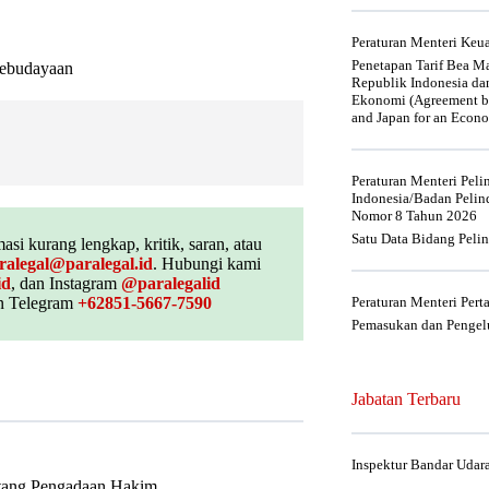
Peraturan Menteri Ke
Penetapan Tarif Bea Ma
Kebudayaan
Republik Indonesia da
Ekonomi (Agreement be
and Japan for an Econo
Peraturan Menteri Pel
Indonesia/Badan Pelin
Nomor 8 Tahun 2026
Satu Data Bidang Peli
asi kurang lengkap, kritik, saran, atau
ralegal@paralegal.id
. Hubungi kami
id
, dan Instagram
@paralegalid
 Telegram
+62851-5667-7590
Peraturan Menteri Per
Pemasukan dan Pengelu
Jabatan Terbaru
Inspektur Bandar Udar
tang Pengadaan Hakim