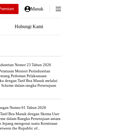
Masuk
Premium
Hubungi Kami
industrian Nomor 23 Tahun 2026
eraturan Menteri Perindustrian
entang Pedoman Pelaksanaan
u dengan Tarif Bea Masuk melalui
e Scheme dalam rangka Persetujuan
uangan Nomor 61 Tahun 2026
 Tarif Bea Masuk dengan Skema User
heme dalam Rangka Persetujuan antara
n Jepang mengenai suatu Kemitraan
tween the Republic of...