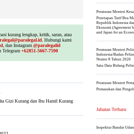
Peraturan Menteri Ke
Penetapan Tarif Bea Ma
Republik Indonesia da
Ekonomi (Agreement be
and Japan for an Econo
asi kurang lengkap, kritik, saran, atau
ralegal@paralegal.id
. Hubungi kami
id
, dan Instagram
@paralegalid
Peraturan Menteri Pel
 Telegram
+62851-5667-7590
Indonesia/Badan Pelin
Nomor 8 Tahun 2026
Satu Data Bidang Peli
Peraturan Menteri Per
Pemasukan dan Pengelu
1
ta Gizi Kurang dan Ibu Hamil Kurang
Jabatan Terbaru
Inspektur Bandar Udar
2022