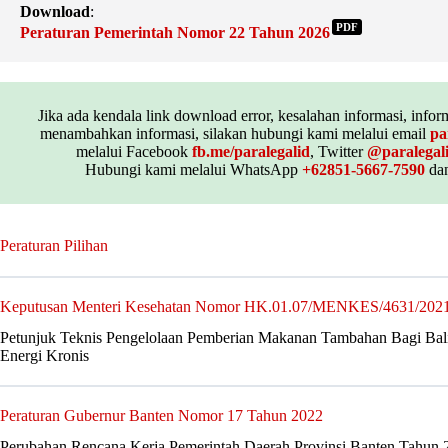
Download
:
PDF
Peraturan Pemerintah Nomor 22 Tahun 2026
Jika ada kendala link download error, kesalahan informasi, inform
menambahkan informasi, silakan hubungi kami melalui email
pa
melalui Facebook
fb.me/paralegalid
, Twitter
@paralegal
Hubungi kami melalui WhatsApp
+62851-5667-7590
dan
Peraturan Pilihan
Keputusan Menteri Kesehatan Nomor HK.01.07/MENKES/4631/202
Petunjuk Teknis Pengelolaan Pemberian Makanan Tambahan Bagi Bali
Energi Kronis
Peraturan Gubernur Banten Nomor 17 Tahun 2022
Perubahan Rencana Kerja Pemerintah Daerah Provinsi Banten Tahun 