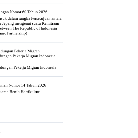
uangan Nomor 60 Tahun 2026
suk dalam rangka Persetujuan antara
n Jepang mengenai suatu Kemitraan
tween The Republic of Indonesia
mic Partnership)
indungan Pekerja Migran
dungan Pekerja Migran Indonesia
ndungan Pekerja Migran Indonesia
tanian Nomor 14 Tahun 2026
aran Benih Hortikultur
a