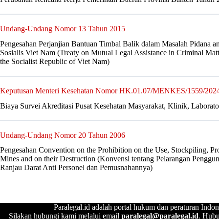
Undang-Undang Nomor 13 Tahun 2015
Pengesahan Perjanjian Bantuan Timbal Balik dalam Masalah Pidana an
Sosialis Viet Nam (Treaty on Mutual Legal Assistance in Criminal Mat
the Socialist Republic of Viet Nam)
Keputusan Menteri Kesehatan Nomor HK.01.07/MENKES/1559/202
Biaya Survei Akreditasi Pusat Kesehatan Masyarakat, Klinik, Laborat
Undang-Undang Nomor 20 Tahun 2006
Pengesahan Convention on the Prohibition on the Use, Stockpiling, Pro
Mines and on their Destruction (Konvensi tentang Pelarangan Penggu
Ranjau Darat Anti Personel dan Pemusnahannya)
Paralegal.id adalah portal hukum dan peraturan Indon
Silakan hubungi kami melalui email
paralegal@paralegal.id
. Hubu