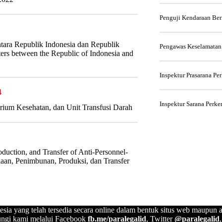
Penguji Kendaraan Be
tara Republik Indonesia dan Republik
Pengawas Keselamatan
ters between the Republic of Indonesia and
Inspektur Prasarana Pe
4
Inspektur Sarana Perke
orium Kesehatan, dan Unit Transfusi Darah
duction, and Transfer of Anti-Personnel-
naan, Penimbunan, Produksi, dan Transfer
esia yang telah tersedia secara online dalam bentuk situs web maupun a
ngi kami melalui Facebook
fb.me/paralegalid
, Twitter
@paralegalid