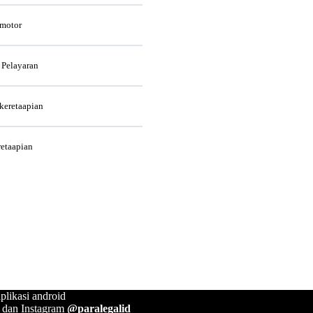
rmotor
 Pelayaran
rkeretaapian
retaapian
plikasi android
, dan Instagram
@paralegalid