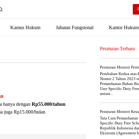
Kamus Hukum
Jabatan Fungsional
Kantor Hukum
Peraturan Terbaru
Peraturan Menteri Per
Perubahan Kedua atas P
Nomor 2 Tahun 2023 t
Pemanfaatan Bahan Bak
User Specific Duty Fre
antara...
an
nya hanya dengan
Rp55.000/tahun
ia juga Rp15.000/bulan
Peraturan Menteri Ke
Tata Cara Pemanfaatan
Specific Duty Free Sc
Republik Indonesia da
Ekonomi (Agreement be