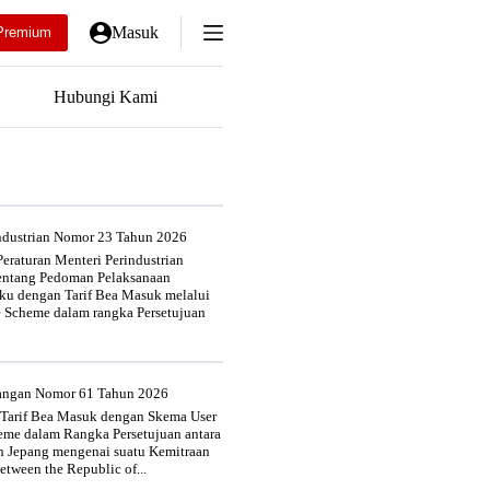
Masuk
Premium
Hubungi Kami
industrian Nomor 23 Tahun 2026
eraturan Menteri Perindustrian
entang Pedoman Pelaksanaan
u dengan Tarif Bea Masuk melalui
e Scheme dalam rangka Persetujuan
uangan Nomor 61 Tahun 2026
 Tarif Bea Masuk dengan Skema User
heme dalam Rangka Persetujuan antara
n Jepang mengenai suatu Kemitraan
tween the Republic of...