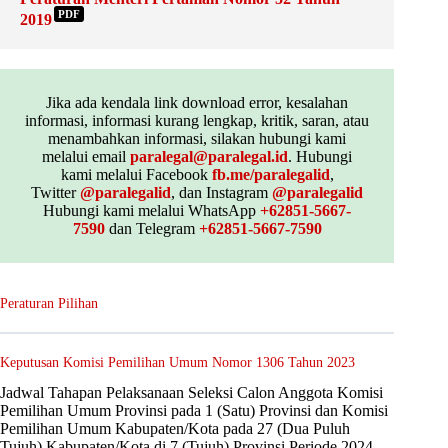
PDF
2019
Jika ada kendala link download error, kesalahan
informasi, informasi kurang lengkap, kritik, saran, atau
menambahkan informasi, silakan hubungi kami
melalui email
paralegal@paralegal.id
. Hubungi
kami melalui Facebook
fb.me/paralegalid
,
Twitter
@paralegalid
, dan Instagram
@paralegalid
Hubungi kami melalui WhatsApp
+62851-5667-
7590
dan Telegram
+62851-5667-7590
Peraturan Pilihan
Keputusan Komisi Pemilihan Umum Nomor 1306 Tahun 2023
Jadwal Tahapan Pelaksanaan Seleksi Calon Anggota Komisi
Pemilihan Umum Provinsi pada 1 (Satu) Provinsi dan Komisi
Pemilihan Umum Kabupaten/Kota pada 27 (Dua Puluh
Tujuh) Kabupaten/Kota di 7 (Tujuh) Provinsi Periode 2024-