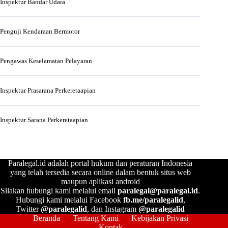
Inspektur Bandar Udara
Penguji Kendaraan Bermotor
Pengawas Keselamatan Pelayaran
Inspektur Prasarana Perkeretaapian
Inspektur Sarana Perkeretaapian
Paralegal.id adalah portal hukum dan peraturan Indonesia
yang telah tersedia secara online dalam bentuk situs web
maupun aplikasi android
Silakan hubungi kami melalui email
paralegal@paralegal.id
.
Hubungi kami melalui Facebook
fb.me/paralegalid
,
Twitter
@paralegalid
, dan Instagram
@paralegalid
Beranda
Tentang Kami
Kebijakan Privasi
Kontak