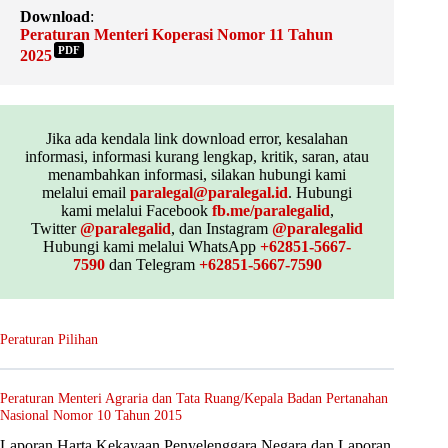
Download
:
Peraturan Menteri Koperasi Nomor 11 Tahun
PDF
2025
Jika ada kendala link download error, kesalahan
informasi, informasi kurang lengkap, kritik, saran, atau
menambahkan informasi, silakan hubungi kami
melalui email
paralegal@paralegal.id
. Hubungi
kami melalui Facebook
fb.me/paralegalid
,
Twitter
@paralegalid
, dan Instagram
@paralegalid
Hubungi kami melalui WhatsApp
+62851-5667-
7590
dan Telegram
+62851-5667-7590
Peraturan Pilihan
Peraturan Menteri Agraria dan Tata Ruang/Kepala Badan Pertanahan
Nasional Nomor 10 Tahun 2015
Laporan Harta Kekayaan Penyelenggara Negara dan Laporan