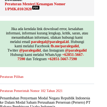
Peraturan Menteri Keuangan Nomor
PDF
1/PMK.010/2020
Jika ada kendala link download error, kesalahan
informasi, informasi kurang lengkap, kritik, saran, atau
menambahkan informasi, silakan hubungi kami
melalui email
paralegal@paralegal.id
. Hubungi
kami melalui Facebook
fb.me/paralegalid
,
Twitter
@paralegalid
, dan Instagram
@paralegalid
Hubungi kami melalui WhatsApp
+62851-5667-
7590
dan Telegram
+62851-5667-7590
Peraturan Pilihan
Peraturan Pemerintah Nomor 102 Tahun 2021
Penambahan Penyertaan Modal Negara Republik Indonesia
ke Dalam Modal Saham Perusahaan Perseroan (Persero) PT
Bahana Pembinaan Usaha Indonesia