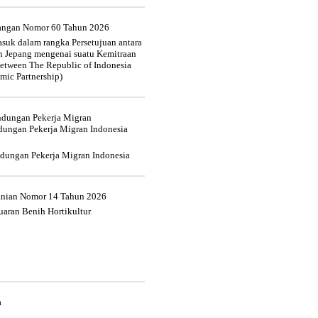
uangan Nomor 60 Tahun 2026
suk dalam rangka Persetujuan antara
n Jepang mengenai suatu Kemitraan
tween The Republic of Indonesia
mic Partnership)
indungan Pekerja Migran
dungan Pekerja Migran Indonesia
ndungan Pekerja Migran Indonesia
tanian Nomor 14 Tahun 2026
aran Benih Hortikultur
a