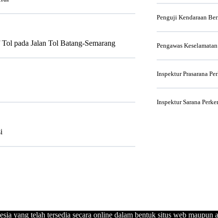
Penguji Kendaraan Be
Tol pada Jalan Tol Batang­-Semarang
Pengawas Keselamatan
Inspektur Prasarana Pe
Inspektur Sarana Perke
i
esia yang telah tersedia secara online dalam bentuk situs web maupun a