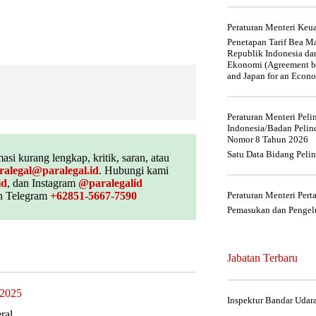
Peraturan Menteri Ke
Penetapan Tarif Bea Ma
Republik Indonesia da
Ekonomi (Agreement be
and Japan for an Econo
Peraturan Menteri Pel
Indonesia/Badan Pelin
Nomor 8 Tahun 2026
Satu Data Bidang Peli
asi kurang lengkap, kritik, saran, atau
ralegal@paralegal.id
. Hubungi kami
id
, dan Instagram
@paralegalid
 Telegram
+62851-5667-7590
Peraturan Menteri Per
Pemasukan dan Pengelu
Jabatan Terbaru
 2025
Inspektur Bandar Udar
ral