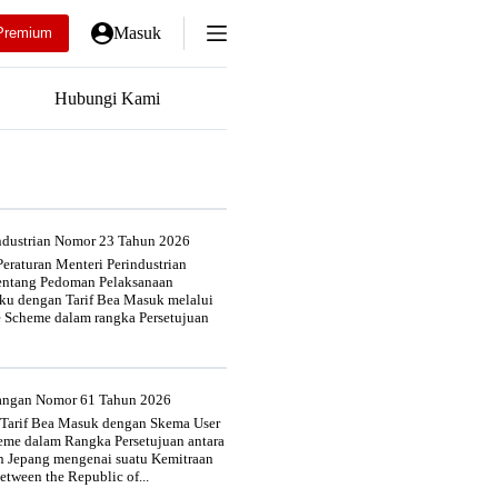
Masuk
Premium
Hubungi Kami
industrian Nomor 23 Tahun 2026
eraturan Menteri Perindustrian
entang Pedoman Pelaksanaan
u dengan Tarif Bea Masuk melalui
e Scheme dalam rangka Persetujuan
uangan Nomor 61 Tahun 2026
 Tarif Bea Masuk dengan Skema User
heme dalam Rangka Persetujuan antara
n Jepang mengenai suatu Kemitraan
tween the Republic of...