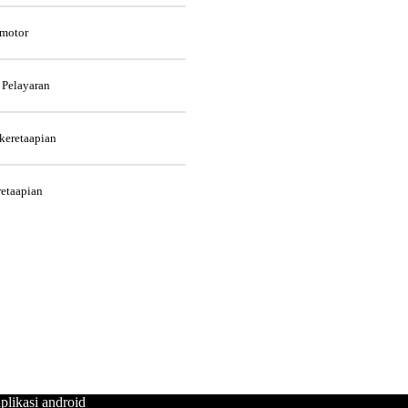
rmotor
 Pelayaran
rkeretaapian
retaapian
plikasi android