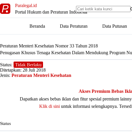
Skip
Paralegal.id
to
Portal Hukum dan Peraturan Indonesia
content
Beranda
Data Peraturan
Data Putusan
Peraturan Menteri Kesehatan Nomor 33 Tahun 2018
Penugasan Khusus Tenaga Kesehatan Dalam Mendukung Program Nus
Status:
Tidak Berlaku
Ditetapkan: 28 Juli 2018
Jenis:
Peraturan Menteri Kesehatan
Akses Premium Bebas Ikl
Dapatkan akses bebas iklan dan fitur spesial premium lain
Klik di sini
untuk informasi selengkapnya. Tersed
Status