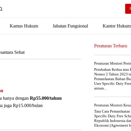
Kamus Hukum
Jabatan Fungsional
Kantor Hukum
Peraturan Terbaru
antara Sehat
Peraturan Menteri Per
Perubahan Kedua atas P
Nomor 2 Tahun 2023 t
Pemanfaatan Bahan Bak
User Specific Duty Fre
antara...
an
nya hanya dengan
Rp55.000/tahun
ia juga Rp15.000/bulan
Peraturan Menteri Ke
Tata Cara Pemanfaatan
Specific Duty Free Sc
Republik Indonesia da
Ekonomi (Agreement be