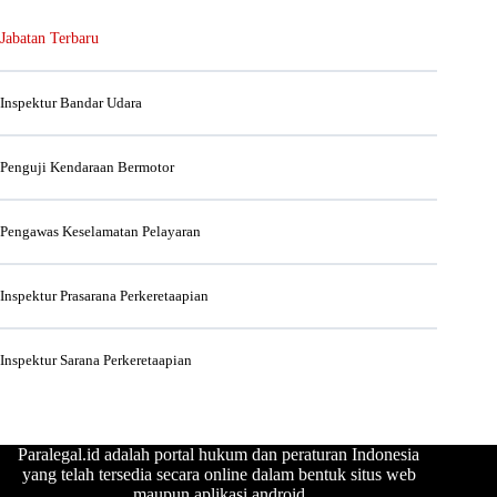
Jabatan Terbaru
Inspektur Bandar Udara
Penguji Kendaraan Bermotor
Pengawas Keselamatan Pelayaran
Inspektur Prasarana Perkeretaapian
Inspektur Sarana Perkeretaapian
Paralegal.id adalah portal hukum dan peraturan Indonesia
yang telah tersedia secara online dalam bentuk situs web
maupun aplikasi android