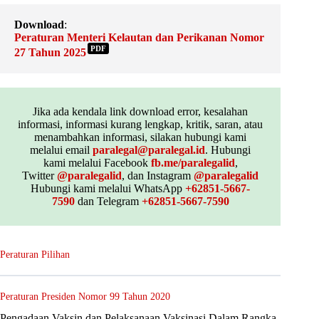
Download
:
Peraturan Menteri Kelautan dan Perikanan Nomor
PDF
27 Tahun 2025
Jika ada kendala link download error, kesalahan
informasi, informasi kurang lengkap, kritik, saran, atau
menambahkan informasi, silakan hubungi kami
melalui email
paralegal@paralegal.id
. Hubungi
kami melalui Facebook
fb.me/paralegalid
,
Twitter
@paralegalid
, dan Instagram
@paralegalid
Hubungi kami melalui WhatsApp
+62851-5667-
7590
dan Telegram
+62851-5667-7590
Peraturan Pilihan
Peraturan Presiden Nomor 99 Tahun 2020
Pengadaan Vaksin dan Pelaksanaan Vaksinasi Dalam Rangka