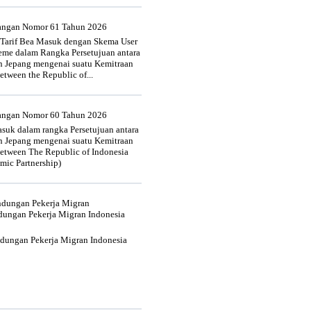
uangan Nomor 61 Tahun 2026
 Tarif Bea Masuk dengan Skema User
heme dalam Rangka Persetujuan antara
n Jepang mengenai suatu Kemitraan
tween the Republic of...
uangan Nomor 60 Tahun 2026
suk dalam rangka Persetujuan antara
n Jepang mengenai suatu Kemitraan
tween The Republic of Indonesia
mic Partnership)
indungan Pekerja Migran
dungan Pekerja Migran Indonesia
ndungan Pekerja Migran Indonesia