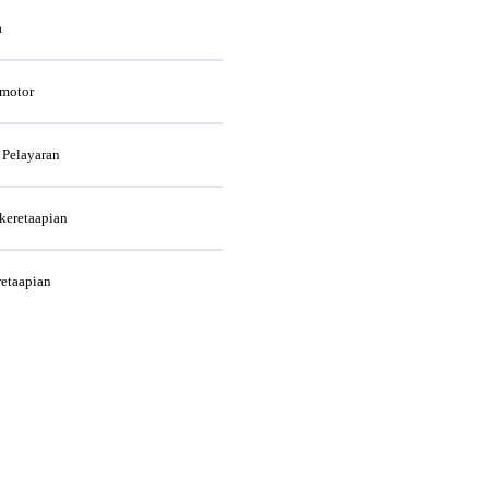
a
rmotor
 Pelayaran
rkeretaapian
retaapian