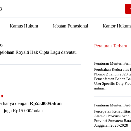
Kamus Hukum
Jabatan Fungsional
Kantor Hukum
22
Peraturan Terbaru
elolaan Royalti Hak Cipta Lagu dan/atau
Peraturan Menteri Per
Perubahan Kedua atas P
Nomor 2 Tahun 2023 t
Pemanfaatan Bahan Bak
User Specific Duty Fre
antara...
an
nya hanya dengan
Rp55.000/tahun
Peraturan Menteri Pe
ia juga Rp15.000/bulan
Percepatan Rehabilita
Alam di Provinsi Aceh,
Provinsi Sumatera Bar
Anggaran 2026-2028