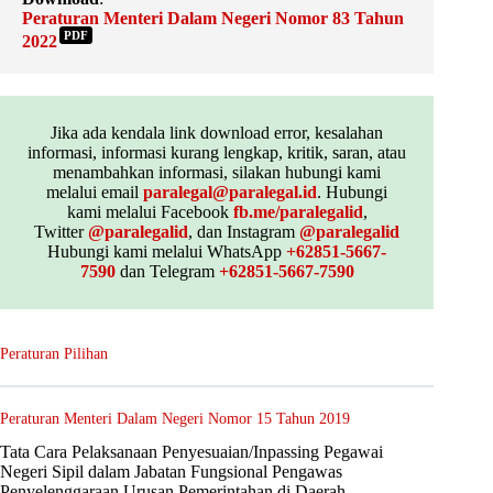
Peraturan Menteri Dalam Negeri Nomor 83 Tahun
PDF
2022
Jika ada kendala link download error, kesalahan
informasi, informasi kurang lengkap, kritik, saran, atau
menambahkan informasi, silakan hubungi kami
melalui email
paralegal@paralegal.id
. Hubungi
kami melalui Facebook
fb.me/paralegalid
,
Twitter
@paralegalid
, dan Instagram
@paralegalid
Hubungi kami melalui WhatsApp
+62851-5667-
7590
dan Telegram
+62851-5667-7590
Peraturan Pilihan
Peraturan Menteri Dalam Negeri Nomor 15 Tahun 2019
Tata Cara Pelaksanaan Penyesuaian/Inpassing Pegawai
Negeri Sipil dalam Jabatan Fungsional Pengawas
Penyelenggaraan Urusan Pemerintahan di Daerah