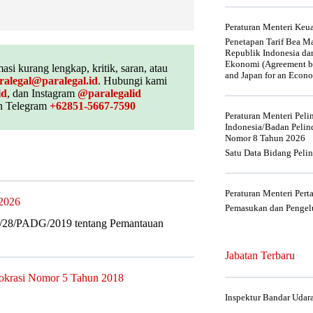
Peraturan Menteri Ke
Penetapan Tarif Bea Ma
Republik Indonesia da
Ekonomi (Agreement be
asi kurang lengkap, kritik, saran, atau
and Japan for an Econo
ralegal@paralegal.id
. Hubungi kami
id
, dan Instagram
@paralegalid
 Telegram
+62851-5667-7590
Peraturan Menteri Pel
Indonesia/Badan Pelin
Nomor 8 Tahun 2026
Satu Data Bidang Peli
Peraturan Menteri Per
 2026
Pemasukan dan Pengelu
1/28/PADG/2019 tentang Pemantauan
Jabatan Terbaru
rokrasi Nomor 5 Tahun 2018
Inspektur Bandar Udar