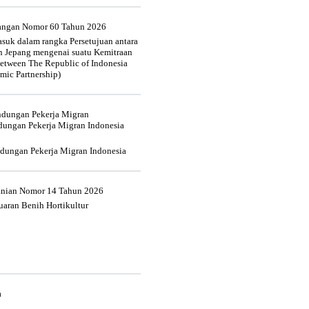
uangan Nomor 60 Tahun 2026
suk dalam rangka Persetujuan antara
n Jepang mengenai suatu Kemitraan
tween The Republic of Indonesia
mic Partnership)
indungan Pekerja Migran
dungan Pekerja Migran Indonesia
ndungan Pekerja Migran Indonesia
tanian Nomor 14 Tahun 2026
aran Benih Hortikultur
a