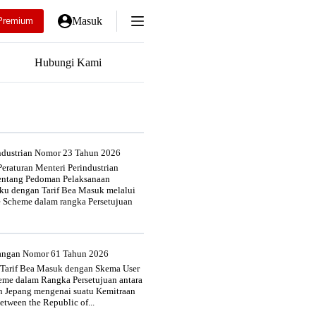
Masuk
Premium
Hubungi Kami
industrian Nomor 23 Tahun 2026
eraturan Menteri Perindustrian
entang Pedoman Pelaksanaan
u dengan Tarif Bea Masuk melalui
e Scheme dalam rangka Persetujuan
uangan Nomor 61 Tahun 2026
 Tarif Bea Masuk dengan Skema User
heme dalam Rangka Persetujuan antara
n Jepang mengenai suatu Kemitraan
tween the Republic of...