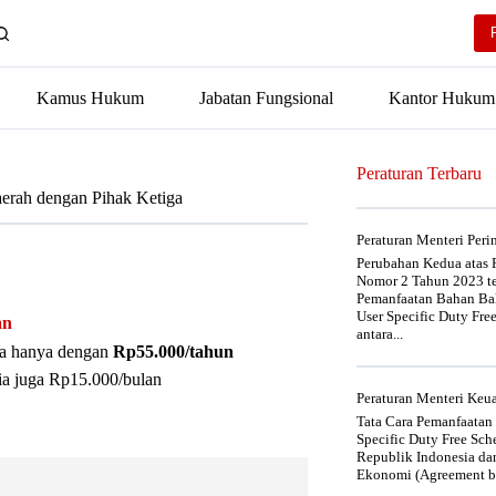
Kamus Hukum
Jabatan Fungsional
Kantor Hukum
Peraturan Terbaru
erah dengan Pihak Ketiga
Peraturan Menteri Per
Perubahan Kedua atas P
Nomor 2 Tahun 2023 t
Pemanfaatan Bahan Bak
User Specific Duty Fre
an
antara...
nya hanya dengan
Rp55.000/tahun
ia juga Rp15.000/bulan
Peraturan Menteri Ke
Tata Cara Pemanfaatan
Specific Duty Free Sc
Republik Indonesia da
Ekonomi (Agreement be