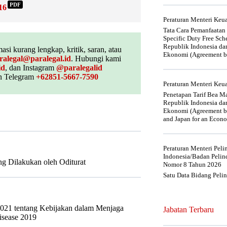
PDF
16
Peraturan Menteri Ke
Tata Cara Pemanfaatan
Specific Duty Free Sc
Republik Indonesia da
asi kurang lengkap, kritik, saran, atau
Ekonomi (Agreement be
ralegal@paralegal.id
. Hubungi kami
id
, dan Instagram
@paralegalid
 Telegram
+62851-5667-7590
Peraturan Menteri Ke
Penetapan Tarif Bea Ma
Republik Indonesia da
Ekonomi (Agreement be
and Japan for an Econo
Peraturan Menteri Pel
Indonesia/Badan Pelin
g Dilakukan oleh Oditurat
Nomor 8 Tahun 2026
Satu Data Bidang Peli
2021 tentang Kebijakan dalam Menjaga
Jabatan Terbaru
isease 2019