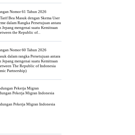
uangan Nomor 61 Tahun 2026
 Tarif Bea Masuk dengan Skema User
heme dalam Rangka Persetujuan antara
n Jepang mengenai suatu Kemitraan
tween the Republic of...
uangan Nomor 60 Tahun 2026
suk dalam rangka Persetujuan antara
n Jepang mengenai suatu Kemitraan
tween The Republic of Indonesia
mic Partnership)
indungan Pekerja Migran
dungan Pekerja Migran Indonesia
ndungan Pekerja Migran Indonesia