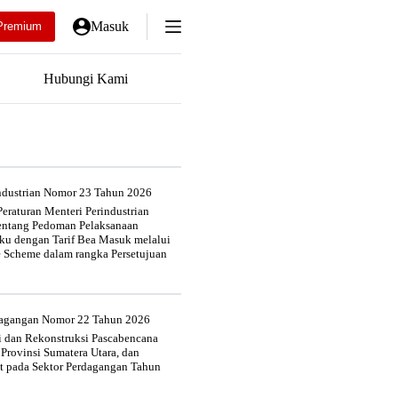
Masuk
Premium
Hubungi Kami
industrian Nomor 23 Tahun 2026
eraturan Menteri Perindustrian
entang Pedoman Pelaksanaan
u dengan Tarif Bea Masuk melalui
e Scheme dalam rangka Persetujuan
rdagangan Nomor 22 Tahun 2026
si dan Rekonstruksi Pascabencana
 Provinsi Sumatera Utara, dan
at pada Sektor Perdagangan Tahun