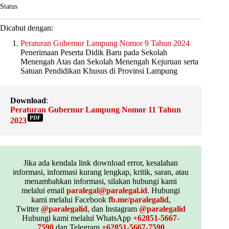
Status
Dicabut dengan:
Peraturan Gubernur Lampung Nomor 9 Tahun 2024
Penerimaan Peserta Didik Baru pada Sekolah
Menengah Atas dan Sekolah Menengah Kejuruan serta
Satuan Pendidikan Khusus di Provinsi Lampung
Download
:
Peraturan Gubernur Lampung Nomor 11 Tahun
PDF
2023
Jika ada kendala link download error, kesalahan
informasi, informasi kurang lengkap, kritik, saran, atau
menambahkan informasi, silakan hubungi kami
melalui email
paralegal@paralegal.id
. Hubungi
kami melalui Facebook
fb.me/paralegalid
,
Twitter
@paralegalid
, dan Instagram
@paralegalid
Hubungi kami melalui WhatsApp
+62851-5667-
7590
dan Telegram
+62851-5667-7590