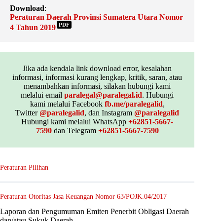
Download
:
Peraturan Daerah Provinsi Sumatera Utara Nomor
PDF
4 Tahun 2019
Jika ada kendala link download error, kesalahan
informasi, informasi kurang lengkap, kritik, saran, atau
menambahkan informasi, silakan hubungi kami
melalui email
paralegal@paralegal.id
. Hubungi
kami melalui Facebook
fb.me/paralegalid
,
Twitter
@paralegalid
, dan Instagram
@paralegalid
Hubungi kami melalui WhatsApp
+62851-5667-
7590
dan Telegram
+62851-5667-7590
Peraturan Pilihan
Peraturan Otoritas Jasa Keuangan Nomor 63/POJK.04/2017
Laporan dan Pengumuman Emiten Penerbit Obligasi Daerah
dan/atau Sukuk Daerah