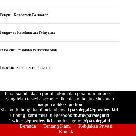
Penguji Kendaraan Bermotor
Pengawas Keselamatan Pelayaran
Inspektur Prasarana Perkeretaapian
Inspektur Sarana Perkeretaapian
Paralegal.id adalah portal hukum dan peraturan Indonesia
yang telah tersedia secara online dalam bentuk situs web
maupun aplikasi android
Silakan hubungi kami melalui email
paralegal@paralegal.id
.
Hubungi kami melalui Facebook
fb.me/paralegalid
,
Twitter
@paralegalid
, dan Instagram
@paralegalid
Beranda
Tentang Kami
Kebijakan Privasi
Kontak