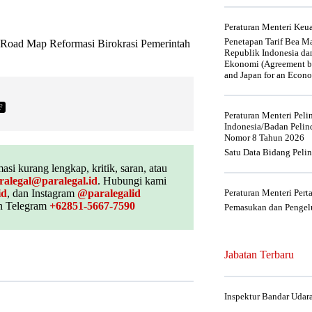
Peraturan Menteri Ke
Penetapan Tarif Bea Ma
 Road Map Reformasi Birokrasi Pemerintah
Republik Indonesia da
Ekonomi (Agreement be
and Japan for an Econo
F
Peraturan Menteri Pel
Indonesia/Badan Pelin
Nomor 8 Tahun 2026
Satu Data Bidang Peli
asi kurang lengkap, kritik, saran, atau
ralegal@paralegal.id
. Hubungi kami
id
, dan Instagram
@paralegalid
Peraturan Menteri Per
 Telegram
+62851-5667-7590
Pemasukan dan Pengelu
Jabatan Terbaru
Inspektur Bandar Udar