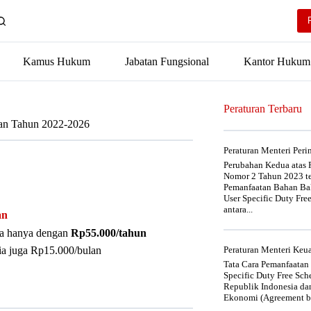
Kamus Hukum
Jabatan Fungsional
Kantor Hukum
Peraturan Terbaru
man Tahun 2022-2026
Peraturan Menteri Per
Perubahan Kedua atas P
Nomor 2 Tahun 2023 t
Pemanfaatan Bahan Bak
User Specific Duty Fre
antara...
an
nya hanya dengan
Rp55.000/tahun
ia juga Rp15.000/bulan
Peraturan Menteri Ke
Tata Cara Pemanfaatan
Specific Duty Free Sc
Republik Indonesia da
Ekonomi (Agreement be