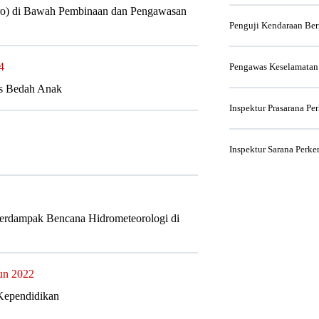
ero) di Bawah Pembinaan dan Pengawasan
Penguji Kendaraan Be
4
Pengawas Keselamatan
is Bedah Anak
Inspektur Prasarana Pe
Inspektur Sarana Perke
Terdampak Bencana Hidrometeorologi di
un 2022
Kependidikan