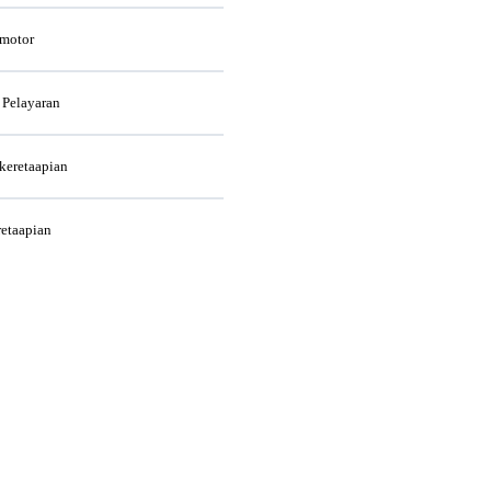
rmotor
 Pelayaran
rkeretaapian
retaapian