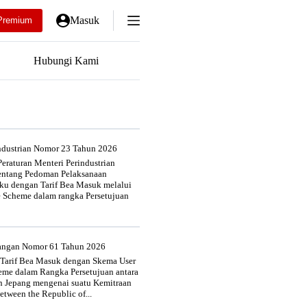
Masuk
Premium
Hubungi Kami
industrian Nomor 23 Tahun 2026
eraturan Menteri Perindustrian
entang Pedoman Pelaksanaan
u dengan Tarif Bea Masuk melalui
e Scheme dalam rangka Persetujuan
uangan Nomor 61 Tahun 2026
 Tarif Bea Masuk dengan Skema User
heme dalam Rangka Persetujuan antara
n Jepang mengenai suatu Kemitraan
tween the Republic of...