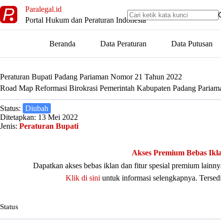
Skip
Paralegal.id
to
Portal Hukum dan Peraturan Indonesia
content
Beranda
Data Peraturan
Data Putusan
Peraturan Bupati Padang Pariaman Nomor 21 Tahun 2022
Road Map Reformasi Birokrasi Pemerintah Kabupaten Padang Paria
Status:
Diubah
Ditetapkan: 13 Mei 2022
Jenis:
Peraturan Bupati
Akses Premium Bebas Ikl
Dapatkan akses bebas iklan dan fitur spesial premium lain
Klik di sini
untuk informasi selengkapnya. Tersed
Status