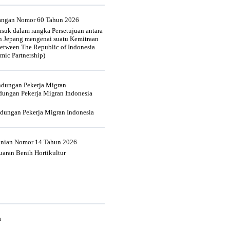
uangan Nomor 60 Tahun 2026
suk dalam rangka Persetujuan antara
n Jepang mengenai suatu Kemitraan
tween The Republic of Indonesia
mic Partnership)
indungan Pekerja Migran
dungan Pekerja Migran Indonesia
ndungan Pekerja Migran Indonesia
tanian Nomor 14 Tahun 2026
aran Benih Hortikultur
a