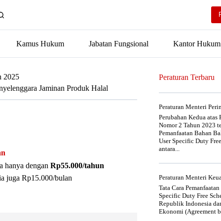
Kamus Hukum
Jabatan Fungsional
Kantor Hukum
n 2025
Peraturan Terbaru
nyelenggara Jaminan Produk Halal
Peraturan Menteri Per
Perubahan Kedua atas P
Nomor 2 Tahun 2023 t
Pemanfaatan Bahan Bak
User Specific Duty Fre
antara...
an
nya hanya dengan
Rp55.000/tahun
ia juga Rp15.000/bulan
Peraturan Menteri Ke
Tata Cara Pemanfaatan
Specific Duty Free Sc
Republik Indonesia da
Ekonomi (Agreement be