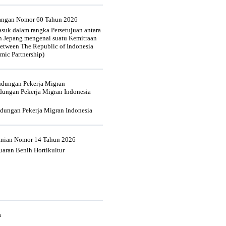
uangan Nomor 60 Tahun 2026
suk dalam rangka Persetujuan antara
n Jepang mengenai suatu Kemitraan
tween The Republic of Indonesia
mic Partnership)
indungan Pekerja Migran
dungan Pekerja Migran Indonesia
ndungan Pekerja Migran Indonesia
tanian Nomor 14 Tahun 2026
aran Benih Hortikultur
a