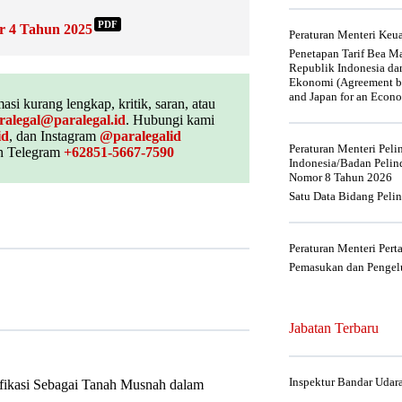
PDF
r 4 Tahun 2025
Peraturan Menteri Ke
Penetapan Tarif Bea Ma
Republik Indonesia da
Ekonomi (Agreement be
and Japan for an Econo
asi kurang lengkap, kritik, saran, atau
ralegal@paralegal.id
. Hubungi kami
id
, dan Instagram
@paralegalid
Peraturan Menteri Pel
 Telegram
+62851-5667-7590
Indonesia/Badan Pelin
Nomor 8 Tahun 2026
Satu Data Bidang Peli
Peraturan Menteri Per
Pemasukan dan Pengelu
Jabatan Terbaru
Inspektur Bandar Udar
fikasi Sebagai Tanah Musnah dalam