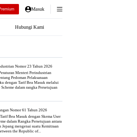
Masuk
Premium
Hubungi Kami
industrian Nomor 23 Tahun 2026
eraturan Menteri Perindustrian
entang Pedoman Pelaksanaan
u dengan Tarif Bea Masuk melalui
e Scheme dalam rangka Persetujuan
uangan Nomor 61 Tahun 2026
 Tarif Bea Masuk dengan Skema User
heme dalam Rangka Persetujuan antara
n Jepang mengenai suatu Kemitraan
tween the Republic of...