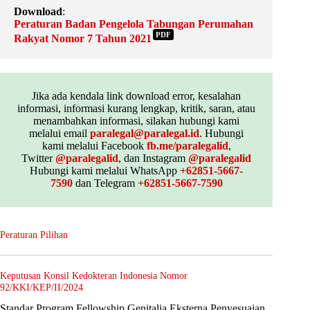
Download
:
Peraturan Badan Pengelola Tabungan Perumahan
PDF
Rakyat Nomor 7 Tahun 2021
Jika ada kendala link download error, kesalahan
informasi, informasi kurang lengkap, kritik, saran, atau
menambahkan informasi, silakan hubungi kami
melalui email
paralegal@paralegal.id
. Hubungi
kami melalui Facebook
fb.me/paralegalid
,
Twitter
@paralegalid
, dan Instagram
@paralegalid
Hubungi kami melalui WhatsApp
+62851-5667-
7590
dan Telegram
+62851-5667-7590
Peraturan Pilihan
Keputusan Konsil Kedokteran Indonesia Nomor
92/KKI/KEP/II/2024
Standar Program Fellowship Genitalia Eksterna Penyesuaian