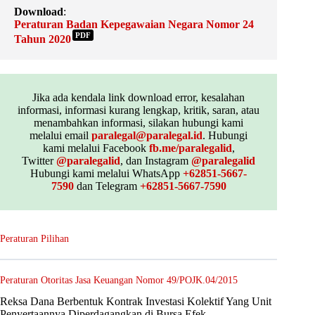
Download
:
Peraturan Badan Kepegawaian Negara Nomor 24
PDF
Tahun 2020
Jika ada kendala link download error, kesalahan
informasi, informasi kurang lengkap, kritik, saran, atau
menambahkan informasi, silakan hubungi kami
melalui email
paralegal@paralegal.id
. Hubungi
kami melalui Facebook
fb.me/paralegalid
,
Twitter
@paralegalid
, dan Instagram
@paralegalid
Hubungi kami melalui WhatsApp
+62851-5667-
7590
dan Telegram
+62851-5667-7590
Peraturan Pilihan
Peraturan Otoritas Jasa Keuangan Nomor 49/POJK.04/2015
Reksa Dana Berbentuk Kontrak Investasi Kolektif Yang Unit
Penyertaannya Diperdagangkan di Bursa Efek