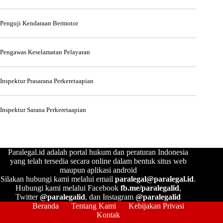
Penguji Kendaraan Bermotor
Pengawas Keselamatan Pelayaran
Inspektur Prasarana Perkeretaapian
Inspektur Sarana Perkeretaapian
Paralegal.id adalah portal hukum dan peraturan Indonesia
yang telah tersedia secara online dalam bentuk situs web
maupun aplikasi android
Silakan hubungi kami melalui email
paralegal@paralegal.id
.
Hubungi kami melalui Facebook
fb.me/paralegalid
,
Twitter
@paralegalid
, dan Instagram
@paralegalid
Beranda
Tentang Kami
Kebijakan Privasi
Kontak