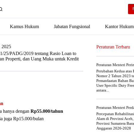
Kamus Hukum
Jabatan Fungsional
Kantor Hukum
n 2025
Peraturan Terbaru
1/25/PADG/2019 tentang Rasio Loan to
aan Properti, dan Uang Muka untuk Kredit
Peraturan Menteri Per
Perubahan Kedua atas P
Nomor 2 Tahun 2023 t
Pemanfaatan Bahan Bak
User Specific Duty Fre
antara...
an
Peraturan Menteri Pe
nya hanya dengan
Rp55.000/tahun
Percepatan Rehabilita
ia juga Rp15.000/bulan
Alam di Provinsi Aceh,
Provinsi Sumatera Bar
Anggaran 2026-2028