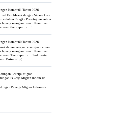
uangan Nomor 61 Tahun 2026
 Tarif Bea Masuk dengan Skema User
heme dalam Rangka Persetujuan antara
n Jepang mengenai suatu Kemitraan
tween the Republic of...
uangan Nomor 60 Tahun 2026
suk dalam rangka Persetujuan antara
n Jepang mengenai suatu Kemitraan
tween The Republic of Indonesia
mic Partnership)
indungan Pekerja Migran
dungan Pekerja Migran Indonesia
ndungan Pekerja Migran Indonesia