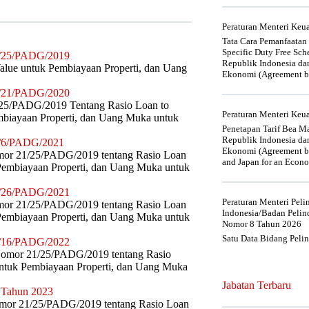
Peraturan Menteri Ke
Tata Cara Pemanfaatan
Specific Duty Free Sc
1/25/PADG/2019
Republik Indonesia da
 Value untuk Pembiayaan Properti, dan Uang
Ekonomi (Agreement be
2/21/PADG/2020
/25/PADG/2019 Tentang Rasio Loan to
Peraturan Menteri Ke
embiayaan Properti, dan Uang Muka untuk
Penetapan Tarif Bea Ma
Republik Indonesia da
3/6/PADG/2021
Ekonomi (Agreement be
mor 21/25/PADG/2019 tentang Rasio Loan
and Japan for an Econo
k Pembiayaan Properti, dan Uang Muka untuk
3/26/PADG/2021
Peraturan Menteri Pel
mor 21/25/PADG/2019 tentang Rasio Loan
Indonesia/Badan Pelin
k Pembiayaan Properti, dan Uang Muka untuk
Nomor 8 Tahun 2026
Satu Data Bidang Peli
4/16/PADG/2022
Nomor 21/25/PADG/2019 tentang Rasio
 untuk Pembiayaan Properti, dan Uang Muka
Jabatan Terbaru
 Tahun 2023
omor 21/25/PADG/2019 tentang Rasio Loan