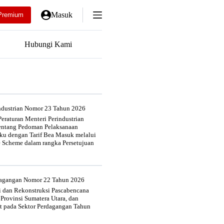
Masuk
Premium
Hubungi Kami
industrian Nomor 23 Tahun 2026
eraturan Menteri Perindustrian
entang Pedoman Pelaksanaan
u dengan Tarif Bea Masuk melalui
e Scheme dalam rangka Persetujuan
rdagangan Nomor 22 Tahun 2026
si dan Rekonstruksi Pascabencana
 Provinsi Sumatera Utara, dan
at pada Sektor Perdagangan Tahun