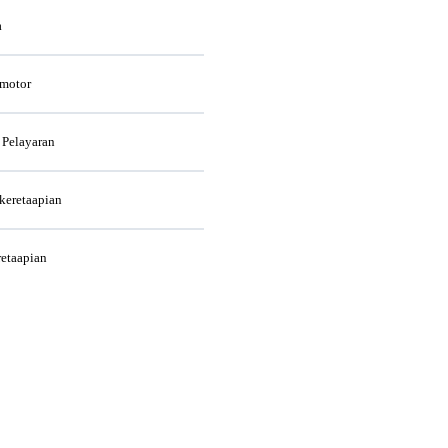
a
rmotor
 Pelayaran
rkeretaapian
retaapian