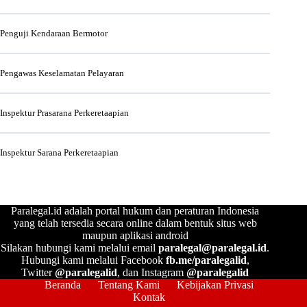
Penguji Kendaraan Bermotor
Pengawas Keselamatan Pelayaran
Inspektur Prasarana Perkeretaapian
Inspektur Sarana Perkeretaapian
Paralegal.id adalah portal hukum dan peraturan Indonesia
yang telah tersedia secara online dalam bentuk situs web
maupun aplikasi android
Silakan hubungi kami melalui email
paralegal@paralegal.id
.
Hubungi kami melalui Facebook
fb.me/paralegalid
,
Twitter
@paralegalid
, dan Instagram
@paralegalid
Beranda
Tentang Kami
Kebijakan Privasi
Kontak