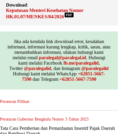
Download
:
Keputusan Menteri Kesehatan Nomor
PDF
HK.01.07/MENKES/84/2026
Jika ada kendala link download error, kesalahan
informasi, informasi kurang lengkap, kritik, saran, atau
menambahkan informasi, silakan hubungi kami
melalui email
paralegal@paralegal.id
. Hubungi
kami melalui Facebook
fb.me/paralegalid
,
Twitter
@paralegalid
, dan Instagram
@paralegalid
Hubungi kami melalui WhatsApp
+62851-5667-
7590
dan Telegram
+62851-5667-7590
Peraturan Pilihan
Peraturan Gubernur Bengkulu Nomor 3 Tahun 2023
Tata Cara Pemberian dan Pemanfaatan Insentif Pajak Daerah
dan Retribusi Daerah