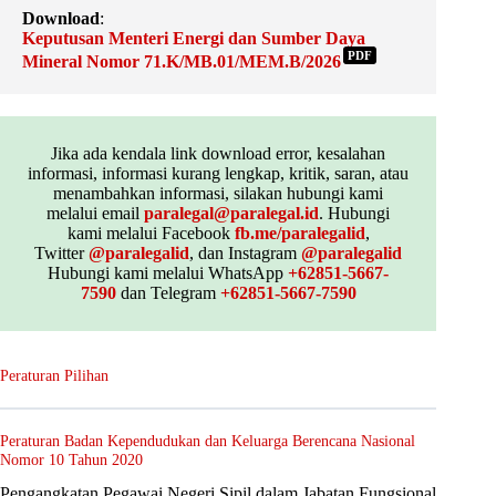
Download
:
Keputusan Menteri Energi dan Sumber Daya
PDF
Mineral Nomor 71.K/MB.01/MEM.B/2026
Jika ada kendala link download error, kesalahan
informasi, informasi kurang lengkap, kritik, saran, atau
menambahkan informasi, silakan hubungi kami
melalui email
paralegal@paralegal.id
. Hubungi
kami melalui Facebook
fb.me/paralegalid
,
Twitter
@paralegalid
, dan Instagram
@paralegalid
Hubungi kami melalui WhatsApp
+62851-5667-
7590
dan Telegram
+62851-5667-7590
Peraturan Pilihan
Peraturan Badan Kependudukan dan Keluarga Berencana Nasional
Nomor 10 Tahun 2020
Pengangkatan Pegawai Negeri Sipil dalam Jabatan Fungsional