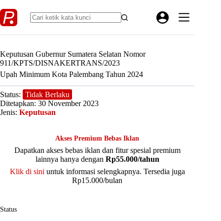
Skip
to
content
Keputusan Gubernur Sumatera Selatan Nomor
911/KPTS/DISNAKERTRANS/2023
Upah Minimum Kota Palembang Tahun 2024
Status:
Tidak Berlaku
Ditetapkan: 30 November 2023
Jenis:
Keputusan
Akses Premium Bebas Iklan
Dapatkan akses bebas iklan dan fitur spesial premium
lainnya hanya dengan
Rp55.000/tahun
Klik di sini
untuk informasi selengkapnya. Tersedia juga
Rp15.000/bulan
Status