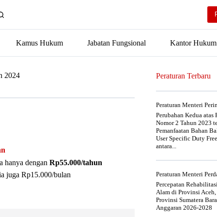
Kamus Hukum
Jabatan Fungsional
Kantor Hukum
n 2024
Peraturan Terbaru
Peraturan Menteri Per
Perubahan Kedua atas P
Nomor 2 Tahun 2023 t
Pemanfaatan Bahan Bak
User Specific Duty Fre
antara...
an
nya hanya dengan
Rp55.000/tahun
ia juga Rp15.000/bulan
Peraturan Menteri Pe
Percepatan Rehabilita
Alam di Provinsi Aceh,
Provinsi Sumatera Bar
Anggaran 2026-2028