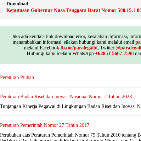
Download
:
Keputusan Gubernur Nusa Tenggara Barat Nomor 500.15.1-8
Jika ada kendala link download error, kesalahan informasi, inform
menambahkan informasi, silakan hubungi kami melalui email
pa
melalui Facebook
fb.me/paralegalid
, Twitter
@paralegal
Hubungi kami melalui WhatsApp
+62851-5667-7590
dan
Peraturan Pilihan
Peraturan Badan Riset dan Inovasi Nasional Nomor 2 Tahun 2023
Tunjangan Kinerja Pegawai di Lingkungan Badan Riset dan Inovasi N
Peraturan Pemerintah Nomor 27 Tahun 2017
Perubahan atas Peraturan Pemerintah Nomor 79 Tahun 2010 tentang 
Perlakuan Pajak Penghasilan di Bidang Usaha Hulu Minyak dan Gas 