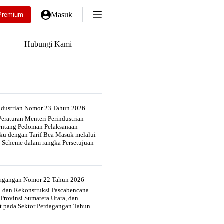
Masuk
Premium
Hubungi Kami
industrian Nomor 23 Tahun 2026
eraturan Menteri Perindustrian
entang Pedoman Pelaksanaan
u dengan Tarif Bea Masuk melalui
e Scheme dalam rangka Persetujuan
rdagangan Nomor 22 Tahun 2026
si dan Rekonstruksi Pascabencana
 Provinsi Sumatera Utara, dan
at pada Sektor Perdagangan Tahun