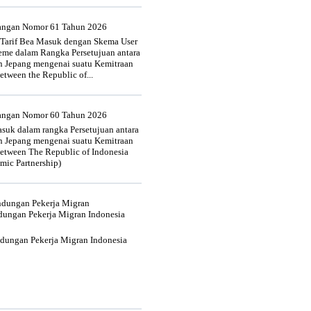
uangan Nomor 61 Tahun 2026
 Tarif Bea Masuk dengan Skema User
heme dalam Rangka Persetujuan antara
n Jepang mengenai suatu Kemitraan
tween the Republic of...
uangan Nomor 60 Tahun 2026
suk dalam rangka Persetujuan antara
n Jepang mengenai suatu Kemitraan
tween The Republic of Indonesia
mic Partnership)
indungan Pekerja Migran
dungan Pekerja Migran Indonesia
ndungan Pekerja Migran Indonesia