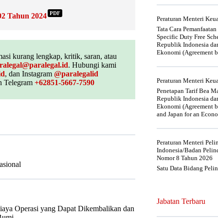
PDF
02 Tahun 2024
Peraturan Menteri Ke
Tata Cara Pemanfaatan
Specific Duty Free Sc
Republik Indonesia da
Ekonomi (Agreement be
asi kurang lengkap, kritik, saran, atau
ralegal@paralegal.id
. Hubungi kami
id
, dan Instagram
@paralegalid
Peraturan Menteri Ke
 Telegram
+62851-5667-7590
Penetapan Tarif Bea Ma
Republik Indonesia da
Ekonomi (Agreement be
and Japan for an Econo
Peraturan Menteri Pel
Indonesia/Badan Pelin
Nomor 8 Tahun 2026
asional
Satu Data Bidang Peli
Jabatan Terbaru
Biaya Operasi yang Dapat Dikembalikan dan
Bumi