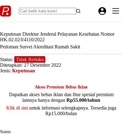
Skip
to
content
Keputusan Direktur Jenderal Pelayanan Kesehatan Nomor
HK.02.02/I/4110/2022
Pedoman Survei Akreditasi Rumah Sakit
Status:
Tidak Berlaku
Ditetapkan: 27 Desember 2022
Jenis:
Keputusan
Akses Premium Bebas Iklan
Dapatkan akses bebas iklan dan fitur spesial premium
lainnya hanya dengan
Rp55.000/tahun
Klik di sini
untuk informasi selengkapnya. Tersedia juga
Rp15.000/bulan
Status