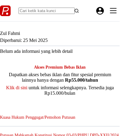
Skip
to
content
Zul Fahmi
Diperbarui: 25 Mei 2025
Belum ada informasi yang lebih detail
Akses Premium Bebas Iklan
Dapatkan akses bebas iklan dan fitur spesial premium
lainnya hanya dengan
Rp55.000/tahun
Klik di sini
untuk informasi selengkapnya. Tersedia juga
Rp15.000/bulan
Kuasa Hukum Penggugat/Pemohon Putusan
Putusan Mahkamah Konstitusi Nomor 03-03/PHPU.DPD-XXII/2024