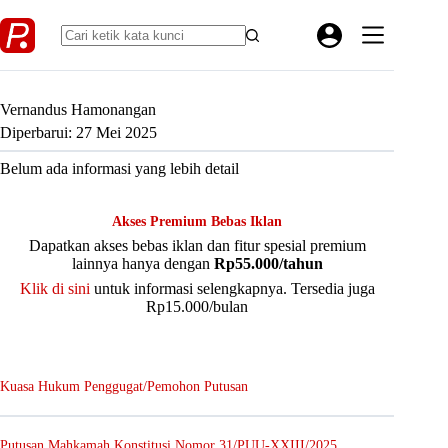
Skip
to
content
Vernandus Hamonangan
Diperbarui: 27 Mei 2025
Belum ada informasi yang lebih detail
Akses Premium Bebas Iklan
Dapatkan akses bebas iklan dan fitur spesial premium
lainnya hanya dengan
Rp55.000/tahun
Klik di sini
untuk informasi selengkapnya. Tersedia juga
Rp15.000/bulan
Kuasa Hukum Penggugat/Pemohon Putusan
Putusan Mahkamah Konstitusi Nomor 31/PUU-XXIII/2025