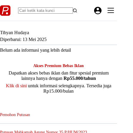
Skip
to
content
Tibyan Hudaya
Diperbarui: 13 Mei 2025
Belum ada informasi yang lebih detail
Akses Premium Bebas Iklan
Dapatkan akses bebas iklan dan fitur spesial premium
lainnya hanya dengan
Rp55.000/tahun
Klik di sini
untuk informasi selengkapnya. Tersedia juga
Rp15.000/bulan
Pemohon Putusan
Putusan Mahkamah Agung Nomor 35 P/HUM/2023