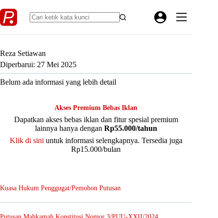
Skip
to
content
Reza Setiawan
Diperbarui: 27 Mei 2025
Belum ada informasi yang lebih detail
Akses Premium Bebas Iklan
Dapatkan akses bebas iklan dan fitur spesial premium
lainnya hanya dengan
Rp55.000/tahun
Klik di sini
untuk informasi selengkapnya. Tersedia juga
Rp15.000/bulan
Kuasa Hukum Penggugat/Pemohon Putusan
Putusan Mahkamah Konstitusi Nomor 3/PUU-XXII/2024