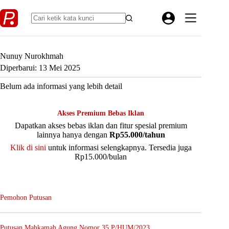
Skip
to
content
Nunuy Nurokhmah
Diperbarui: 13 Mei 2025
Belum ada informasi yang lebih detail
Akses Premium Bebas Iklan
Dapatkan akses bebas iklan dan fitur spesial premium
lainnya hanya dengan
Rp55.000/tahun
Klik di sini
untuk informasi selengkapnya. Tersedia juga
Rp15.000/bulan
Pemohon Putusan
Putusan Mahkamah Agung Nomor 35 P/HUM/2023