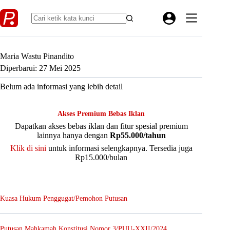
Skip
to
content
Maria Wastu Pinandito
Diperbarui: 27 Mei 2025
Belum ada informasi yang lebih detail
Akses Premium Bebas Iklan
Dapatkan akses bebas iklan dan fitur spesial premium
lainnya hanya dengan
Rp55.000/tahun
Klik di sini
untuk informasi selengkapnya. Tersedia juga
Rp15.000/bulan
Kuasa Hukum Penggugat/Pemohon Putusan
Putusan Mahkamah Konstitusi Nomor 3/PUU-XXII/2024